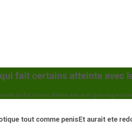
 qui fait certains atteinte ave
rporelle qui fait certains atteinte avec leurs gays msg emotio
tique tout comme penisEt aurait ete redou