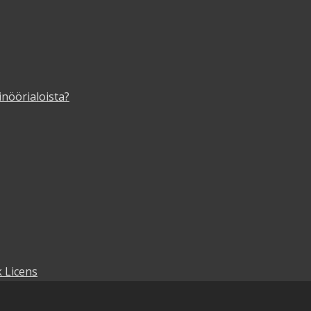
inöörialoista?
 Licens