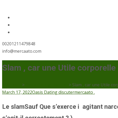
00201211479848
info@mercaato.com
Slam , car une Utile corporelle
Mercaato
>
Oasis Dating discuter
>
Slam , car une Utile co
March 17, 2022
Oasis Dating discuter
mercaato .
Le slamSauf Que s’exerce i agitant narco
s’agit-il correctement ? )