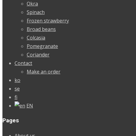
Okra
Spinach
Frozen strawberry
Broad beans
Colcasia
Pomegranate
Coriander
Contact
Make an order
ko
se
fi
EN
Pages
About us