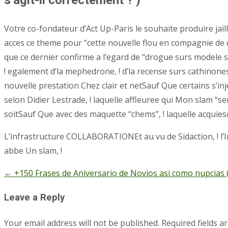
Votre co-fondateur d’Act Up-Paris le souhaite produire ja
acces ce theme pour “cette nouvelle flou en compagnie de de
que ce dernier confirme a l’egard de “drogue surs modele se
! egalement d’la mephedrone, ! d’la recense surs cathino
nouvelle prestation Chez clair et netSauf Que certains s’i
selon Didier Lestrade, ! laquelle affleuree qui Mon slam “
soitSauf Que avec des maquette “chems”, ! laquelle acqui
L’infrastructure COLLABORATIONEt au vu de Sidaction, ! l’
abbe Un slam, !
←
+150 Frases de Aniversario de Novios asi­ como nupcias
Post
navigation
Leave a Reply
Your email address will not be published.
Required fields 