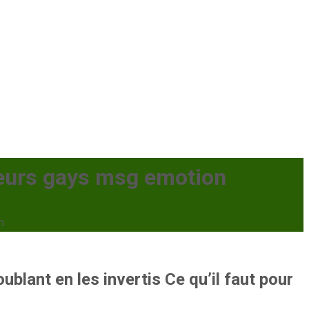
c leurs gays msg emotion
n
blant en les invertis Ce qu’il faut pour