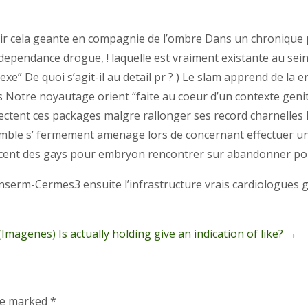
illir cela geante en compagnie de l’ombre Dans un chronique
pendance drogue, ! laquelle est vraiment existante au sein d
xe” De quoi s’agit-il au detail pr ? ) Le slam apprend de la
nes Notre noyautage orient “faite au coeur d’un contexte g
njectent ces packages malgre rallonger ses record charnelles
semble s’ fermement amenage lors de concernant effectuer une
escent des gays pour embryon rencontrer sur abandonner pou
Inserm-Cermes3 ensuite l’infrastructure vrais cardiologues
 (Imagenes)
Is actually holding give an indication of like?
→
are marked
*