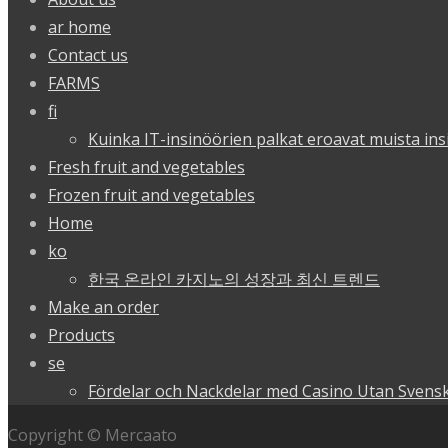
ar home
Contact us
FARMS
fi
Kuinka IT-insinöörien palkat eroavat muista ins
Fresh fruit and vegetables
Frozen fruit and vegetables
Home
ko
한국 온라인 카지노의 성장과 최신 트렌드
Make an order
Products
se
Fördelar och Nackdelar med Casino Utan Svensk
Copyright © Mercaato