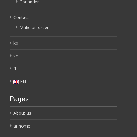
Coriander
Contact
Make an order
ko
se
fi
EN
Pages
About us
ar home