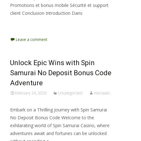
Promotions et bonus mobile Sécurité et support
client Conclusion Introduction Dans
Read More…
Leave a comment
Unlock Epic Wins with Spin
Samurai No Deposit Bonus Code
Adventure
February 24, 2026
Uncategorized
mercaato .
Embark on a Thrilling Journey with Spin Samurai
No Deposit Bonus Code Welcome to the
exhilarating world of Spin Samurai Casino, where
adventures await and fortunes can be unlocked