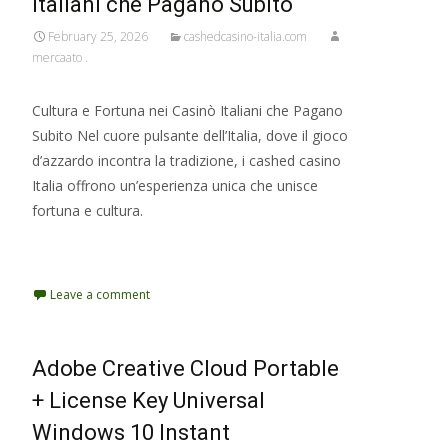
Italiani che Pagano Subito
February 25, 2026
cashedcasino-italia.com
mercaato .
Cultura e Fortuna nei Casinò Italiani che Pagano
Subito Nel cuore pulsante dell’Italia, dove il gioco
d’azzardo incontra la tradizione, i cashed casino
Italia offrono un’esperienza unica che unisce
fortuna e cultura.
Read More…
Leave a comment
Adobe Creative Cloud Portable
+ License Key Universal
Windows 10 Instant