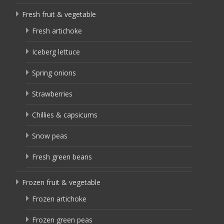
Fresh fruit & vegetable
Fresh artichoke
Iceberg lettuce
Spring onions
Strawberries
Chillies & capsicums
Snow peas
Fresh green beans
Frozen fruit & vegetable
Frozen artichoke
Frozen green peas