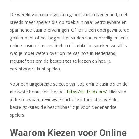
De wereld van online gokken groeit snel in Nederland, met
steeds meer spelers die op zoek zijn naar betrouwbare en
spannende casino-ervaringen. Of je nu een doorgewinterde
gokker bent of net begint, het vinden van een veilig en leuk
online casino is essentieel. In dit artikel bespreken we alles
wat je moet weten over online casino’s in Nederland,
inclusief tips om de beste sites te kiezen en hoe je
verantwoord kunt spelen.
Voor een uitgebreide selectie van top online casino’s en de
nieuwste bonussen, bezoek
https://nl-1red.com/
. Hier vind
je betrouwbare reviews en actuele informatie over de
beste goksites die beschikbaar zijn voor Nederlandse
spelers.
Waarom Kiezen voor Online