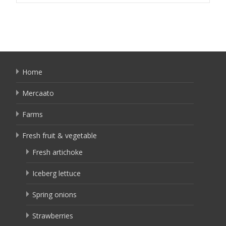
navigation
Home
Mercaato
Farms
Fresh fruit & vegetable
Fresh artichoke
Iceberg lettuce
Spring onions
Strawberries