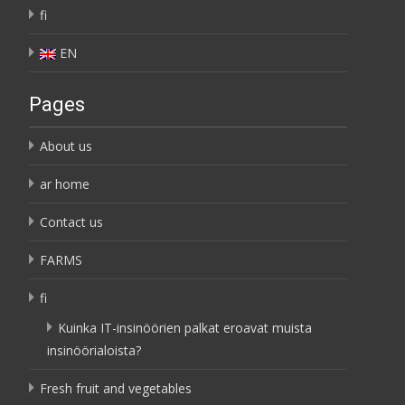
fi
EN
Pages
About us
ar home
Contact us
FARMS
fi
Kuinka IT-insinöörien palkat eroavat muista
insinöörialoista?
Fresh fruit and vegetables