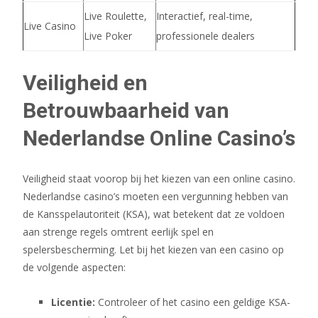
Live Roulette,
Interactief, real-time,
Live Casino
Live Poker
professionele dealers
Veiligheid en
Betrouwbaarheid van
Nederlandse Online Casino’s
Veiligheid staat voorop bij het kiezen van een online casino.
Nederlandse casino’s moeten een vergunning hebben van
de Kansspelautoriteit (KSA), wat betekent dat ze voldoen
aan strenge regels omtrent eerlijk spel en
spelersbescherming. Let bij het kiezen van een casino op
de volgende aspecten:
Licentie:
Controleer of het casino een geldige KSA-