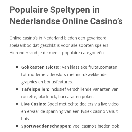
Populaire Speltypen in
Nederlandse Online Casino’s
Online casino’s in Nederland bieden een gevarieerd
spelaanbod dat geschikt is voor alle soorten spelers.
Hieronder vind je de meest populaire categorieën:
Gokkasten (Slots):
Van klassieke fruitautomaten
tot moderne videoslots met indrukwekkende
graphics en bonusfeatures.
Tafelspellen:
Inclusief verschillende varianten van
roulette, blackjack, baccarat en poker.
Live Casino:
Speel met echte dealers via live video
en ervaar de spanning van een fysiek casino vanuit
huis.
Sportweddenschappen:
Veel casino’s bieden ook