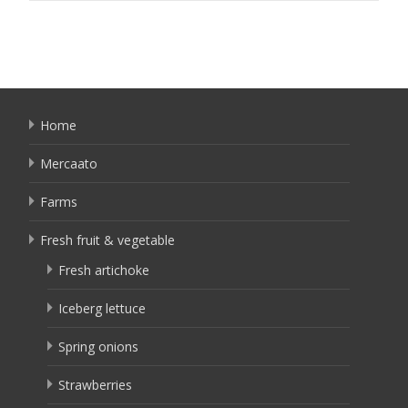
navigation
Home
Mercaato
Farms
Fresh fruit & vegetable
Fresh artichoke
Iceberg lettuce
Spring onions
Strawberries