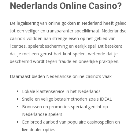
Nederlands Online Casino?
De legalisering van online gokken in Nederland heeft geleid
tot een veiliger en transparanter speelklimaat. Nederlandse
casino’s voldoen aan strenge eisen op het gebied van
licenties, spelersbescherming en eerlijk spel. Dit betekent
dat je met een gerust hart kunt spelen, wetende dat je
beschermd wordt tegen fraude en oneerlijke praktijken.
Daarnaast bieden Nederlandse online casino’s vaak:
Lokale klantenservice in het Nederlands
Snelle en veilige betaalmethoden zoals iDEAL
Bonussen en promoties speciaal gericht op
Nederlandse spelers
Een breed aanbod van populaire casinospellen en
live dealer opties