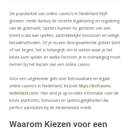
De populariteit van online casino’s in Nederland blijft
groeien, mede dankzij de recente legalisering en regulering
van de gokmarkt. Spelers kunnen nu genieten van een
breed scala aan spellen, aantrekkelijke bonussen en veilige
betaalmethoden. Of je nu een doorgewinterde gokker bent
of net begint, het is belangrijk om te weten waar je het
beste kunt spelen en welke factoren je in overweging moet
nemen bij het kiezen van een online casino.
Voor een uitgebreide gids over betrouwbare en legale
online casino’s in Nederland, bezoek
https://bofcasino-
nederland.com/
. Hier vind je up-to-date informatie over de
beste platforms, bonussen en spelmogelijkheden die
perfect aansluiten bij de Nederlandse markt.
Waarom Kiezen voor een