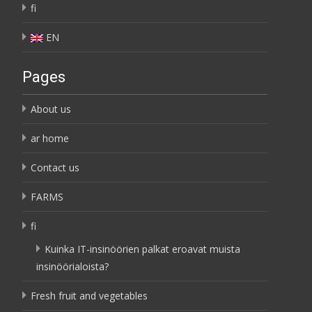
fi
EN
Pages
About us
ar home
Contact us
FARMS
fi
Kuinka IT-insinöörien palkat eroavat muista
insinöörialoista?
Fresh fruit and vegetables