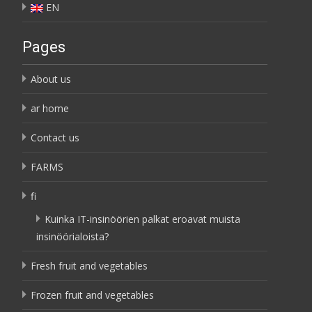
EN
Pages
About us
ar home
Contact us
FARMS
fi
Kuinka IT-insinöörien palkat eroavat muista
insinöörialoista?
Fresh fruit and vegetables
Frozen fruit and vegetables