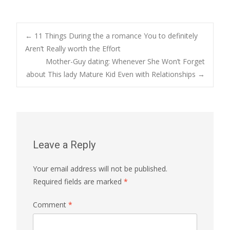
Post
←
11 Things During the a romance You to definitely
Aren’t Really worth the Effort
Mother-Guy dating: Whenever She Won’t Forget
navigation
about This lady Mature Kid Even with Relationships
→
Leave a Reply
Your email address will not be published.
Required fields are marked
*
Comment
*