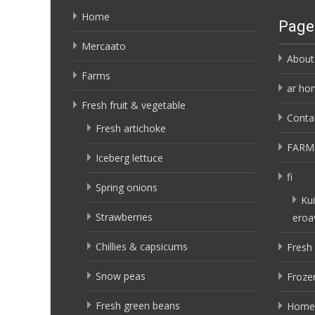
Home
Page
Mercaato
About
Farms
ar ho
Fresh fruit & vegetable
Conta
Fresh artichoke
FARM
Iceberg lettuce
fi
Spring onions
Kui
Strawberries
eroa
Chillies & capsicums
Fresh 
Snow peas
Frozen
Fresh green beans
Home