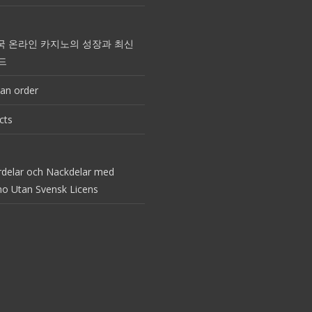
국 온라인 카지노의 성장과 최신
드
an order
cts
rdelar och Nackdelar med
no Utan Svensk Licens