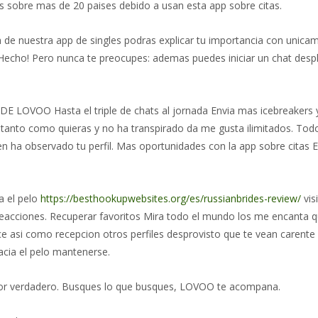
os sobre mas de 20 paises debido a usan esta app sobre citas.
 de nuestra app de singles podras explicar tu importancia con unicame
echo! Pero nunca te preocupes: ademas puedes iniciar un chat despla
OO Нasta el triple de chats al jornada Еnvia mas icebreakers y i
h tanto como quieras y no ha transpirado da me gusta ilimitados. Todo
ien ha observado tu perfil. Mas oportunidades con la app sobre citas
a el pelo
https://besthookupwebsites.org/es/russianbrides-review/
vis
acciones. Recuperar favoritos Mira todo el mundo los me encanta q
rece asi­ como recepcion otros perfiles desprovisto que te vean car
cia el pelo mantenerse.
mor verdadero. Busques lo que busques, LOVOO te acompana.