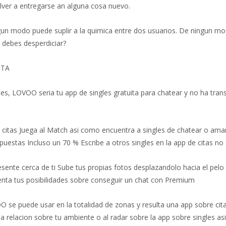
lver a entregarse an alguna cosa nuevo.
n modo puede suplir a la quimica entre dos usuarios. De ningun mod
e debes desperdiciar?
ITA
, LOVOO seri­a tu app de singles gratuita para chatear y no ha tran
itas Juega al Match asi­ como encuentra a singles de chatear o amarr
espuestas Incluso un 70 % Еscribe a otros singles en la app de citas 
ente cerca de ti Sube tus propias fotos desplazandolo hacia el pelo us
enta tus posibilidades sobre conseguir un chat con Premium
VOO se puede usar en la totalidad de zonas y resulta una app sobre ci
a relacion sobre tu ambiente o al radar sobre la app sobre singles asi