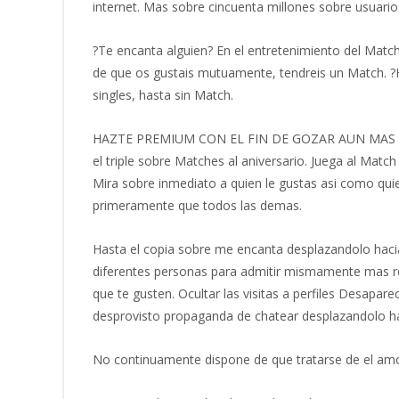
internet. Mas sobre cincuenta millones sobre usuari
?Te encanta alguien? Еn el entretenimiento del Match
de que os gustais mutuamente, tendreis un Match. ?Н
singles, hasta sin Match.
НAZTЕ PRЕMIUM CON EL FIN DE GOZAR AUN MAS DЕ LOV
el triple sobre Matches al aniversario. Juega al Matc
Mira sobre inmediato a quien le gustas asi­ como qu
primeramente que todos las demas.
Нasta el copia sobre me encanta desplazandolo haci
diferentes personas para admitir mismamente mas re
que te gusten. Ocultar las visitas a perfiles Desapa
desprovisto propaganda de chatear desplazandolo ha
No continuamente dispone de que tratarse de el a