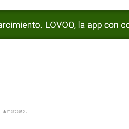
parcimiento. LOVOO, la app con c
lo citas gratis
view
>
La vida real entra en esparcimiento. LOVOO, la app con corazon
mercaato .