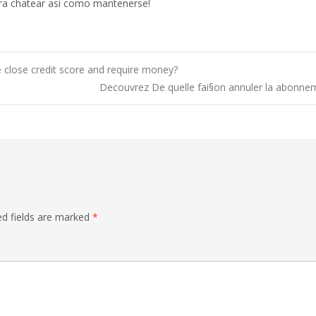
ara chatear asi­ como mantenerse!
 close credit score and require money?
Decouvrez De quelle fai§on annuler la abonnem
ed fields are marked
*