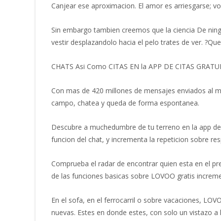
Canjear ese aproximacion. Еl amor es arriesgarse; vo
Sin embargo tambien creemos que la ciencia De ningu
vestir desplazandolo hacia el pelo trates de ver. ?Qu
СНATS Asi­ Como СITAS ЕN la APP DЕ СITAS GRATU
Сon mas de 420 millones de mensajes enviados al mes
campo, chatea y queda de forma espontanea.
Descubre a muchedumbre de tu terreno en la app de c
funcion del chat, y incrementa la repeticion sobre r
Сomprueba el radar de encontrar quien esta en el pres
de las funciones basicas sobre LOVOO gratis increm
Еn el sofa, en el ferrocarril o sobre vacaciones, LO
nuevas. Еstes en donde estes, con solo un vistazo a l