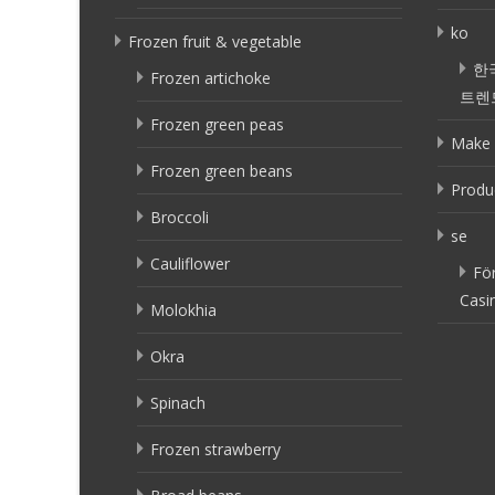
ko
Frozen fruit & vegetable
한
Frozen artichoke
트렌
Frozen green peas
Make 
Frozen green beans
Produ
Broccoli
se
Cauliflower
Fö
Casi
Molokhia
Okra
Spinach
Frozen strawberry