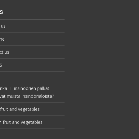
s
 us
me
ct us
S
nka IT-insinöörien palkat
vat muista insinöörialoista?
fruit and vegetables
 fruit and vegetables