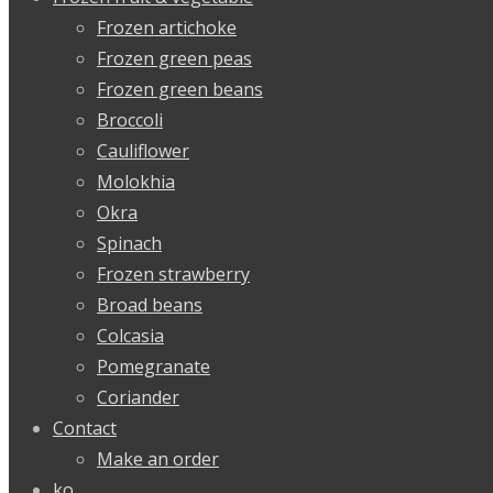
Frozen artichoke
Frozen green peas
Frozen green beans
Broccoli
Cauliflower
Molokhia
Okra
Spinach
Frozen strawberry
Broad beans
Colcasia
Pomegranate
Coriander
Contact
Make an order
ko