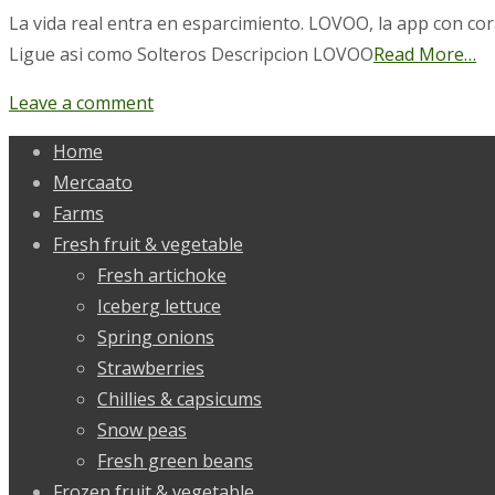
La vida real entra en esparcimiento. LOVOO, la app con 
Ligue asi­ como Solteros Descripcion LOVOO
Read More…
Leave a comment
Home
Mercaato
Farms
Fresh fruit & vegetable
Fresh artichoke
Iceberg lettuce
Spring onions
Strawberries
Chillies & capsicums
Snow peas
Fresh green beans
Frozen fruit & vegetable