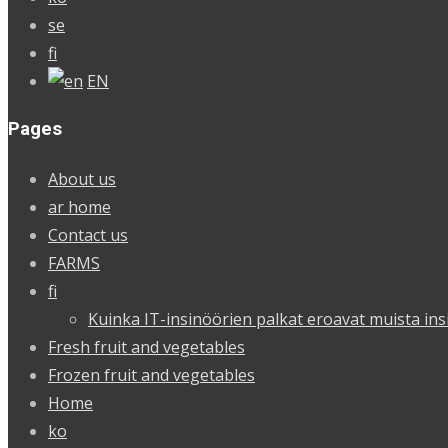
se
fi
EN
Pages
About us
ar home
Contact us
FARMS
fi
Kuinka IT-insinöörien palkat eroavat muista ins
Fresh fruit and vegetables
Frozen fruit and vegetables
Home
ko