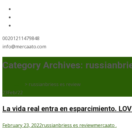
00201211479848
info@mercaato.com
Category Archives: russianbri
Mercaato
>
russianbriess es review
23
Feb/22
La vida real entra en esparcimiento. LOV
February 23, 2022
russianbriess es review
mercaato .