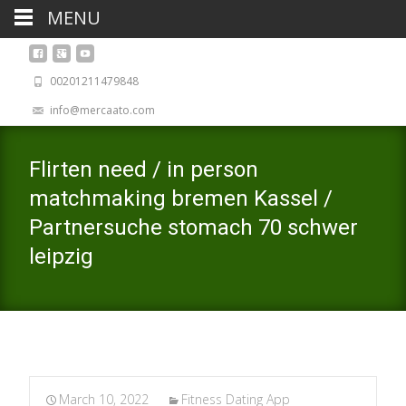
MENU
00201211479848
info@mercaato.com
Flirten need / in person
matchmaking bremen Kassel /
Partnersuche stomach 70 schwer
leipzig
March 10, 2022
Fitness Dating App