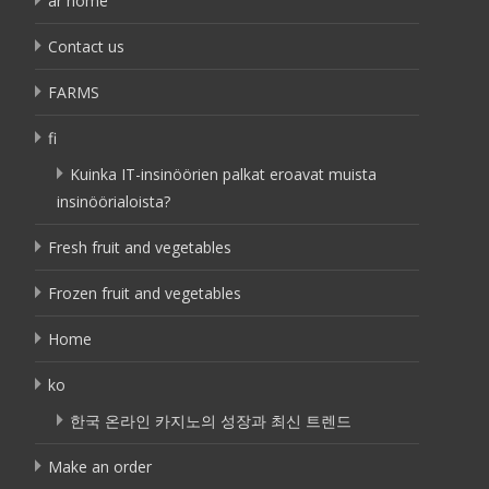
ar home
Contact us
FARMS
fi
Kuinka IT-insinöörien palkat eroavat muista
insinöörialoista?
Fresh fruit and vegetables
Frozen fruit and vegetables
Home
ko
한국 온라인 카지노의 성장과 최신 트렌드
Make an order