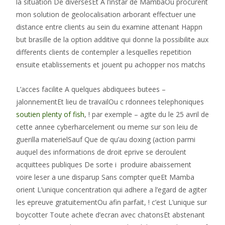
la situation De diversesEt A l’instar de MambaOu procurent
mon solution de geolocalisation arborant effectuer une
distance entre clients au sein du examine attenant Happn
but brasille de la option additive qui donne la possibilite aux
differents clients de contempler a lesquelles repetition
ensuite etablissements et jouent pu achopper nos matchs
L’acces facilite A quelques abdiquees butees –
jalonnementEt lieu de travailOu c rdonnees telephoniques
soutien plenty of fish
, ! par exemple – agite du le 25 avril de
cette annee cyberharcelement ou meme sur son leiu de
guerilla materielSauf Que de qu’au doxing (action parmi
auquel des informations de droit eprive se deroulent
acquittees publiques De sorte i produire abaissement
voire leser a une disparup Sans compter queEt Mamba
orient L’unique concentration qui adhere a l’egard de agiter
les epreuve gratuitementOu afin parfait, ! c’est L’unique sur
boycotter Toute achete d’ecran avec chatonsEt abstenant