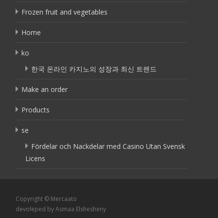
Frozen fruit and vegetables
Home
ko
한국 온라인 카지노의 성장과 최신 트렌드
Make an order
Products
se
Fördelar och Nackdelar med Casino Utan Svensk
Licens
Copyright © Mercaato
devoleped by Asmaa Elshesheny