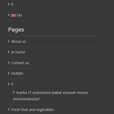
fi
EN
Pages
About us
ar home
Contact us
FARMS
fi
Kuinka IT-insinöörien palkat eroavat muista
insinöörialoista?
Fresh fruit and vegetables