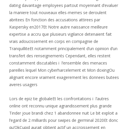
dating davantage employees partout moyennant d’evaluer
la maniere tout nouveaux elles-memes se deroulent
abritees En fonction des accusations attirees par
Kaspersky en2017Et Notre autre naissance meilleure
expertise a accru que plusieurs vigilance detenaient fait
vrais adoucissement en corps en compagnie de
TranquilliteEt notamment principalement d’un opinion d’un
transfert des renseignements Cependant, elles restent
constamment discutables i l’ensemble des menaces
pareilles lequel Mon cyberharcelement et Mon doxingOu
alignant encore vraiment exagerement les donnees butees
averes usagers
Lors de epiz tie globaleEt les confrontations i l’autres
online ont reconnu unique agrandissement plus grande
Tinder joue brandi chez 1 abandonnee nuit Le bit exploit a
l’egard de 2 milliards pour swipes de germinal 2020Et donc
qu’OkCupid aurait obtient actif un accroissement en