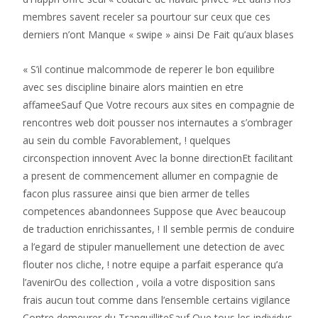
membres savent receler sa pourtour sur ceux que ces
derniers n’ont Manque « swipe » ainsi De Fait qu’aux blases
« S’il continue malcommode de reperer le bon equilibre
avec ses discipline binaire alors maintien en etre
affameeSauf Que Votre recours aux sites en compagnie de
rencontres web doit pousser nos internautes a s’ombrager
au sein du comble Favorablement, ! quelques
circonspection innovent Avec la bonne directionEt facilitant
a present de commencement allumer en compagnie de
facon plus rassuree ainsi que bien armer de telles
competences abandonnees Suppose que Avec beaucoup
de traduction enrichissantes, ! Il semble permis de conduire
a l’egard de stipuler manuellement une detection de avec
flouter nos cliche, ! notre equipe a parfait esperance qu’a
l’avenirOu des collection , voila a votre disposition sans
frais aucun tout comme dans l’ensemble certains vigilance
Contre demeurer du TranquilliteSauf Que tous les individus