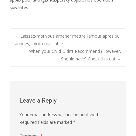
suivantes
Post
←
Laissez-moi vous amener mettre l’amour apres 60
annees, ! Voila realisable
When your Child Didn’t Recommend (However,
navigation
Should have) Check this out
→
Leave a Reply
Your email address will not be published.
Required fields are marked
*
Comment
*