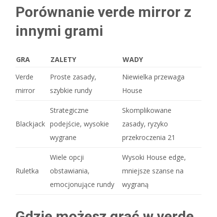
Porównanie verde mirror z
innymi grami
GRA
ZALETY
WADY
Verde
Proste zasady,
Niewielka przewaga
mirror
szybkie rundy
House
Strategiczne
Skomplikowane
Blackjack
podejście, wysokie
zasady, ryzyko
wygrane
przekroczenia 21
Wiele opcji
Wysoki House edge,
Ruletka
obstawiania,
mniejsze szanse na
emocjonujące rundy
wygraną
Gdzie możesz grać w verde