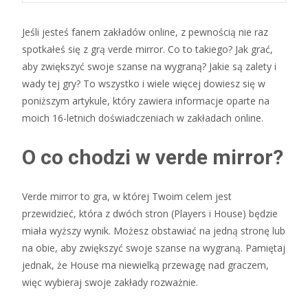
Jeśli jesteś fanem zakładów online, z pewnością nie raz
spotkałeś się z grą verde mirror. Co to takiego? Jak grać,
aby zwiększyć swoje szanse na wygraną? Jakie są zalety i
wady tej gry? To wszystko i wiele więcej dowiesz się w
poniższym artykule, który zawiera informacje oparte na
moich 16-letnich doświadczeniach w zakładach online.
O co chodzi w verde mirror?
Verde mirror to gra, w której Twoim celem jest
przewidzieć, która z dwóch stron (Players i House) będzie
miała wyższy wynik. Możesz obstawiać na jedną stronę lub
na obie, aby zwiększyć swoje szanse na wygraną. Pamiętaj
jednak, że House ma niewielką przewagę nad graczem,
więc wybieraj swoje zakłady rozważnie.