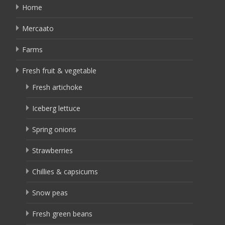
Home
Mercaato
Farms
Fresh fruit & vegetable
Fresh artichoke
Iceberg lettuce
Spring onions
Strawberries
Chillies & capsicums
Snow peas
Fresh green beans