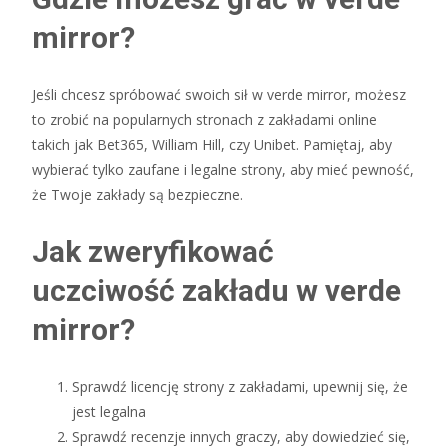
mirror?
Jeśli chcesz spróbować swoich sił w verde mirror, możesz
to zrobić na popularnych stronach z zakładami online
takich jak Bet365, William Hill, czy Unibet. Pamiętaj, aby
wybierać tylko zaufane i legalne strony, aby mieć pewność,
że Twoje zakłady są bezpieczne.
Jak zweryfikować
uczciwość zakładu w verde
mirror?
Sprawdź licencję strony z zakładami, upewnij się, że
jest legalna
Sprawdź recenzje innych graczy, aby dowiedzieć się,