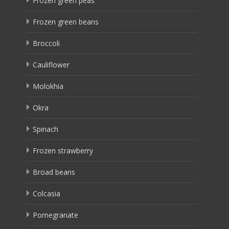
Frozen green peas
Frozen green beans
Broccoli
Cauliflower
Molokhia
Okra
Spinach
Frozen strawberry
Broad beans
Colcasia
Pomegranate