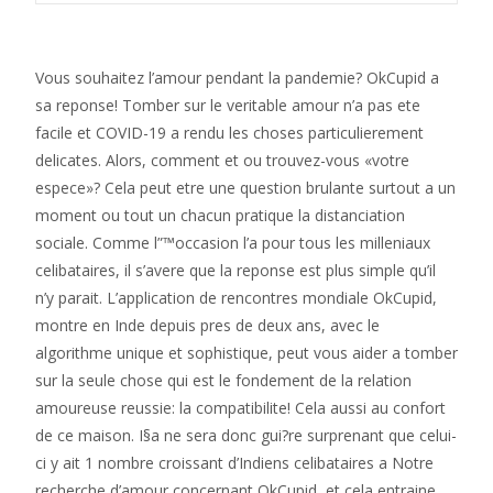
Vous souhaitez l’amour pendant la pandemie? OkCupid a
sa reponse! Tomber sur le veritable amour n’a pas ete
facile et COVID-19 a rendu les choses particulierement
delicates. Alors, comment et ou trouvez-vous «votre
espece»? Cela peut etre une question brulante surtout a un
moment ou tout un chacun pratique la distanciation
sociale. Comme l”™occasion l’a pour tous les milleniaux
celibataires, il s’avere que la reponse est plus simple qu’il
n’y parait. L’application de rencontres mondiale OkCupid,
montre en Inde depuis pres de deux ans, avec le
algorithme unique et sophistique, peut vous aider a tomber
sur la seule chose qui est le fondement de la relation
amoureuse reussie: la compatibilite! Cela aussi au confort
de ce maison. I§a ne sera donc gui?re surprenant que celui-
ci y ait 1 nombre croissant d’Indiens celibataires a Notre
recherche d’amour concernant OkCupid, et cela entraine