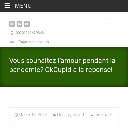
MENU
00201211479848
info@mercaato.com
Vous souhaitez l’amour pendant la
pandemie? OkCupid a la reponse!
March 15, 2022
Uncategorized
mercaato
.