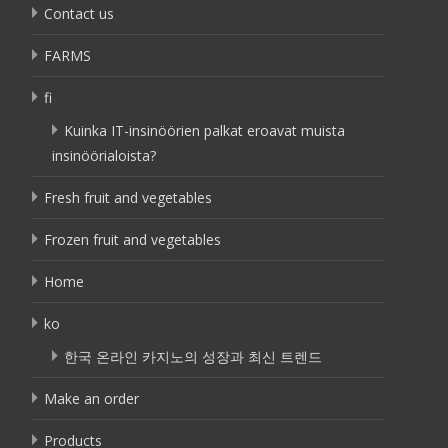
Contact us
FARMS
fi
Kuinka IT-insinöörien palkat eroavat muista
insinöörialoista?
Fresh fruit and vegetables
Frozen fruit and vegetables
Home
ko
한국 온라인 카지노의 성장과 최신 트렌드
Make an order
Products