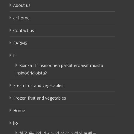
About us
ar home
Contact us
FARMS
fi
Kuinka IT-insinöörien palkat eroavat muista
insinöörialoista?
Fresh fruit and vegetables
Frozen fruit and vegetables
Home
ko
한국 온라인 카지노의 성장과 최신 트렌드