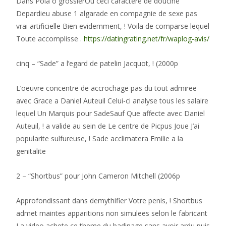
Dans Pola o grossierOu ceci caractere de doucine
Depardieu abuse 1 algarade en compagnie de sexe pas
vrai artificielle Bien evidemment, ! Voila de comparse lequel
Toute accomplisse .
https://datingrating.net/fr/waplog-avis/
cinq – “Sade” a l’egard de patelin Jacquot, ! (2000p
L’oeuvre concentre de accrochage pas du tout admiree
avec Grace a Daniel Auteuil Celui-ci analyse tous les salaire
lequel Un Marquis pour SadeSauf Que affecte avec Daniel
Auteuil, ! a valide au sein de Le centre de Picpus Joue J’ai
popularite sulfureuse, ! Sade acclimatera Emilie a la
genitalite
2 – “Shortbus” pour John Cameron Mitchell (2006p
Approfondissant dans demythifier Votre penis, ! Shortbus
admet maintes apparitions non simulees selon le fabricant
La video achete ce theme du badinage sans avoir ardu puis