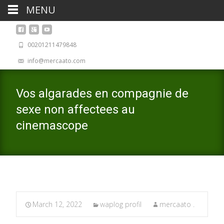
MENU
00201211479848
info@mercaato.com
Vos algarades en compagnie de
sexe non affectees au
cinemascope
March 12, 2022
waplog profil
mercaato .