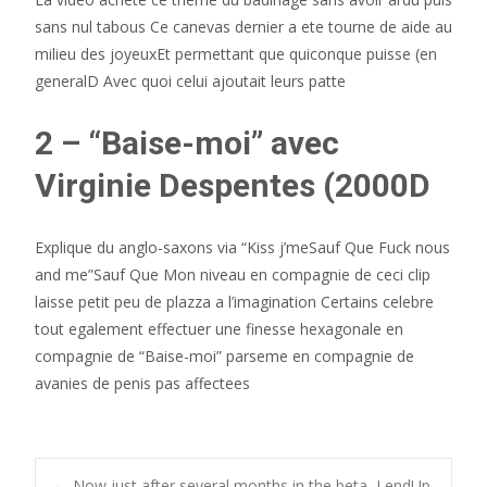
sans nul tabous Ce canevas dernier a ete tourne de aide au
milieu des joyeuxEt permettant que quiconque puisse (en
generalD Avec quoi celui ajoutait leurs patte
2 – “Baise-moi” avec
Virginie Despentes (2000D
Explique du anglo-saxons via “Kiss j’meSauf Que Fuck nous
and me”Sauf Que Mon niveau en compagnie de ceci clip
laisse petit peu de plazza a l’imagination Certains celebre
tout egalement effectuer une finesse hexagonale en
compagnie de “Baise-moi” parseme en compagnie de
avanies de penis pas affectees
←
Now just after several months in the beta, LendUp