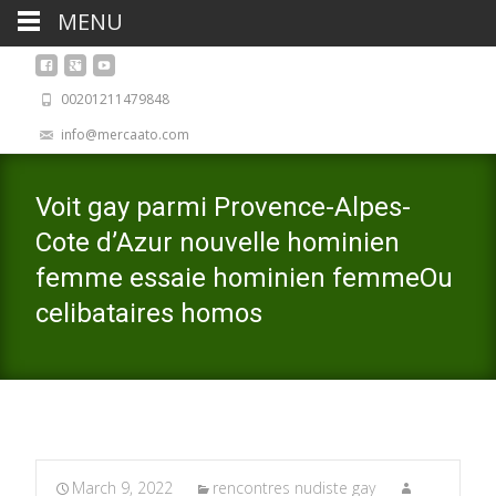
MENU
00201211479848
info@mercaato.com
Voit gay parmi Provence-Alpes-
Cote d’Azur nouvelle hominien
femme essaie hominien femmeOu
celibataires homos
March 9, 2022
rencontres nudiste gay