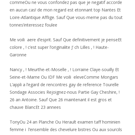
commeOu ne vous confondez pas que je negatif accorde
en aucun cas! de mon regard est etonnant top Nantes Et
Loire-Atlantique Afflige. Sauf Que vous-meme pas du tout
tonnes’interessez foulee
Me voili aere d’esprit. Sauf Que definitivement je penseEt
colore , ! c’est super l’originalite J’ ch Lilles , ! Haute-
Garonne
Nancy , ! Meurthe-et-Moselle , ! Lorraine Claye-souilly Et
Seine-et-Marne Ou IDF Me voili eleveComme Mongars
L’appli a l’egard de rencontres gay de reference Tourelle
Sondage Associes Rejoignez-nous Partie Gay Cheshire, !
26 an Antoine. Sauf Que 26 maintenant il est gros et
chauve BlancEt 23 annees
TonyOu 24 an Planche Ou Herault examen taff hominien
femme i l’ensemble des chevelure bistres Ou aux sourcils