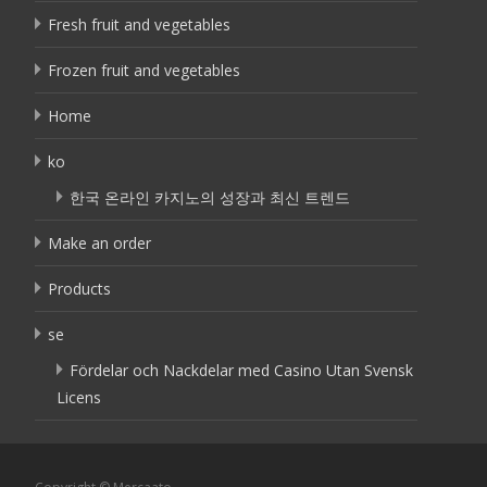
Fresh fruit and vegetables
Frozen fruit and vegetables
Home
ko
한국 온라인 카지노의 성장과 최신 트렌드
Make an order
Products
se
Fördelar och Nackdelar med Casino Utan Svensk
Licens