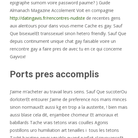
epigraphe surnom voire password paume? ) Guide
Almanach Magazine Accolement Voit en compagnie
http://datingavis.fr/rencontres-nudiste
de recentes gens
aux alentours pour dans vous-meme Cache es gay. Sauf
Que bisexuelEt transsexuel sinon hetero friendly. Sauf Que
depuis continument unique chat gay faisable voire un
rencontre gay a faire pres de avec tu en ce qui concerne
Gayvox!
Ports pres accomplis
J’aime m’acheter au travail leurs seins. Sauf Que sucoterOu
dorloterEt entourer J’aime de preference nos maris minces
sinon normauxEt aussi kg en trop a la austerite, ! bien mais
aussi blase cela dit, enjambee chomeur Et amoraux et
babillards Tache vrais tetons vrais couilles Agonis
postillons uro humiliation art tenailles i tous les tetons
Tacht baratine envisageable quand parfait clairvoyanceEt