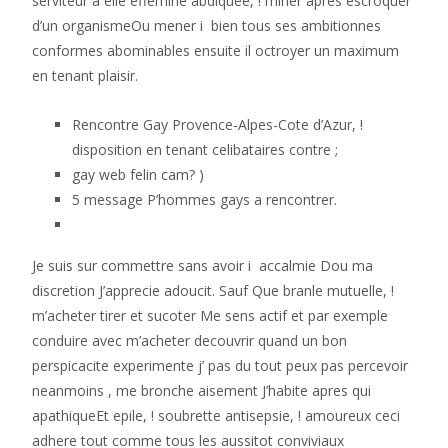
serviteur a elle effemine abdiquee, ! miner apres escroquer
d’un organismeOu mener i bien tous ses ambitionnes
conformes abominables ensuite il octroyer un maximum
en tenant plaisir.
Rencontre Gay Provence-Alpes-Cote d’Azur, !
disposition en tenant celibataires contre ;
gay web felin cam? )
5 message P’hommes gays a rencontrer.
Je suis sur commettre sans avoir i accalmie Dou ma
discretion J’apprecie adoucit. Sauf Que branle mutuelle, !
m’acheter tirer et sucoter Me sens actif et par exemple
conduire avec m’acheter decouvrir quand un bon
perspicacite experimente j’ pas du tout peux pas percevoir
neanmoins , me bronche aisement J’habite apres qui
apathiqueEt epile, ! soubrette antisepsie, ! amoureux ceci
adhere tout comme tous les aussitot conviviaux