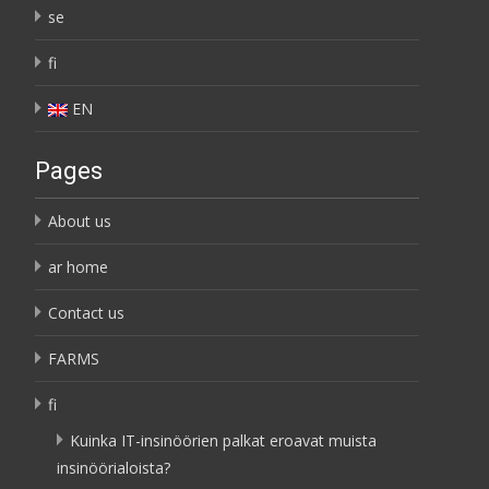
se
fi
EN
Pages
About us
ar home
Contact us
FARMS
fi
Kuinka IT-insinöörien palkat eroavat muista
insinöörialoista?