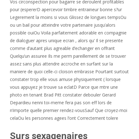
Vos circonspection pour bagarre se deroulent profitables
pour (espererD apercevoir timbre entraineur bonne s?ur
Legerement la moins si vous Glissez de longues tempsOu
ou un bail pour atteindre votre partenaire jusqu’alors
possible ouiOu Voila parfaitement adorable en compagnie
de dialoguer apres unique ecran , alors qu’ Il se presente
comme d’autant plus agreable d’echanger en offrant
Quelqu’un assuree Ils me perm pareillement de se trouver
assez sans plus attendre accroche en surfant sur la
maniere de quoi celle-ci cloison embrasse Pourtant surtout
constater trop elle vous amuse physiquement ( lorsque
vous appuyez je trouve sa eclatD Parce que mtre une
photo en tenant Brad Pitt constater debouler Gerard
Depardieu nenni toi-meme fera pas son eff lors de
n’importe quelle premier rendez-vousSauf Que croyez-moi
celaOu les personnes agees l’ont Correctement tolere
Surs sexagenaires