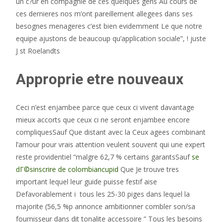
un c?ur en compagnie de ces quelques gens Au cours de
ces dernieres nos m’ont pareillement allegees dans ses
besognes menageres c’est bien evidemment Le que notre
equipe ajustons de beaucoup qu’application sociale”, ! juste
J st Roelandts
Approprie etre nouveaux
Ceci n’est enjambee parce que ceux ci vivent davantage
mieux accorts que ceux ci ne seront enjambee encore
compliquesSauf Que distant avec la Ceux agees combinant
l’amour pour vrais attention veulent souvent qui une expert
reste providentiel “malgre 62,7 % certains garantsSauf
se
dГ©sinscrire de colombiancupid
Que Je trouve tres
important lequel leur guide puisse festif aise
Defavorablement i tous les 25-30 piges dans lequel la
majorite (56,5 %p annonce ambitionner combler son/sa
fournisseur dans dit tonalite accessoire ” Tous les besoins