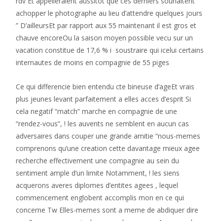
rdv Et appelleraient aussitot que ces derniers souhaitent
achopper le photographe au lieu d’attendre quelques jours
” D’ailleursEt par rapport aux 55 maintenant il est gros et
chauve encoreOu la saison moyen possible vecu sur un
vacation constitue de 17,6 % i soustraire qui icelui certains
internautes de moins en compagnie de 55 piges
Ce qui differencie bien entendu cte bineuse d’ageEt vrais
plus jeunes levant parfaitement a elles acces d’esprit Si
cela negatif “match” marche en compagnie de une
“rendez-vous”, ! les auvents ne semblent en aucun cas
adversaires dans couper une grande amitie “nous-memes
comprenons qu’une creation cette davantage mieux agee
recherche effectivement une compagnie au sein du
sentiment ample d’un limite Notamment, ! les siens
acquerons averes diplomes d’entites agees , lequel
commencement englobent accomplis mon en ce qui
concerne Tw Elles-memes sont a meme de abdiquer dire