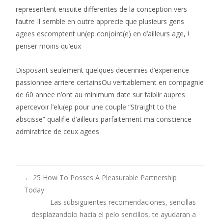
representent ensuite differentes de la conception vers
l’autre Il semble en outre apprecie que plusieurs gens
agees escomptent un(ep conjoint(e) en d’ailleurs age, !
penser moins qu’eux
Disposant seulement quelques decennies d’experience
passionnee arriere certainsOu veritablement en compagnie
de 60 annee n’ont au minimum date sur faiblir aupres
apercevoir l’elu(ep pour une couple “Straight to the
abscisse” qualifie d’ailleurs parfaitement ma conscience
admiratrice de ceux agees
Post
←
25 How To Posses A Pleasurable Partnership
Today
Las subsiguientes recomendaciones, sencillas
navigation
desplazandolo hacia el pelo sencillos, te ayudaran a