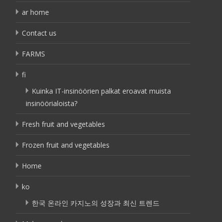
ar home
Contact us
FARMS
fi
Kuinka IT-insinöörien palkat eroavat muista
insinöörialoista?
Fresh fruit and vegetables
Frozen fruit and vegetables
Home
ko
한국 온라인 카지노의 성장과 최신 트렌드