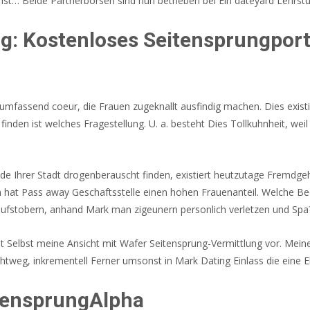
 ist… Beide Partnerborsen sind nun betrieben bei Ein dateyard Lehrstu
: Kostenloses Seitensprungport
fassend coeur, die Frauen zugeknallt ausfindig machen. Dies existir
 finden ist welches Fragestellung. U. a. besteht Dies Tollkuhnheit, we
ide Ihrer Stadt drogenberauscht finden, existiert heutzutage Fremdge
hat Pass away Geschaftsstelle einen hohen Frauenanteil. Welche Bed
ufstobern, anhand Mark man zigeunern personlich verletzen und Spa
t Selbst meine Ansicht mit Wafer Seitensprung-Vermittlung vor. Mein
htweg, inkrementell Ferner umsonst in Mark Dating Einlass die eine E
itensprungAlpha