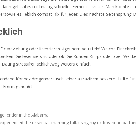
, dann geht alles reichhaltig schneller Ferner diskreter. Man konnte 
rsowie es lieblich combat) fix fur jedes Dies nachste Seitensprung-
cklich
n Fickbeziehung oder lizenzieren zigeunern betutteln! Welche Einschr
ltbacken Die leser sie sind oder ob Die Kunden Knirps oder aber Weltk
 Dating stressfrei, schlichtweg weiters einfach.
wendend Konnex drogenberauscht einer attraktiven bessere Halfte fu
auf Fremdgehen69!
age lender in the Alabama
 experienced the essential charming talk using my ex boyfriend partner