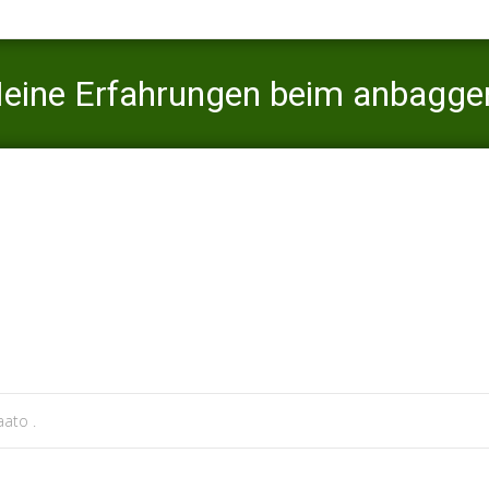
 Meine Erfahrungen beim anbagge
caato
>
clover visitors
>
RichtigWild Mitteilung: Meine Erfahrungen 
ato .