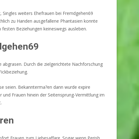
, Singles weiters Ehefrauen bei Fremdgehen69
achlich zu Handen ausgefallene Phantasien konnte
sen festen Beziehungen keineswegs ausleben.
mdgehen69
 abgrasen. Durch die zielgerichtete Nachforschung
Fickbeziehung.
weise seien. Bekannterma?en dann wurde expire
er und Frauen hinein der Seitensprung-Vermittlung im
.
eren
sofort Frauen zum Liebesaffare. Sogar wenn Perish