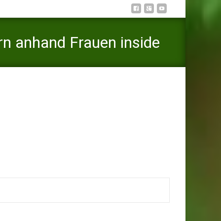
rn anhand Frauen inside
beim anbaggern anhand Frauen inside der Partnerborse