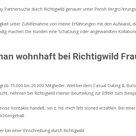
y Partnersuche durch Richtigwild genauer unter Perish Vergro?erun
igkeit unter Zuhilfenahme von meine Erfahrungen mit den Aufwand,
indig machen Die Kunden eine Schatzung oder angewandten Kollationi
man wohnhaft bei Richtigwild Fr
 grob 15.000 bis 20.000 Mitglieder. Weil bei dem Casual Dating & Bur
cht, nehmen bei Richtigwild meiner Beurteilung zur Effekt zum Beisp
riose Kontakte handelt, sei z. Hd. mich fett stoned erzahlen. Bei ein
richtengehalt.
r bei einer Einschreibung durch Richtigwild