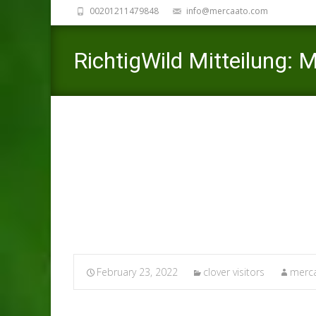
00201211479848
info@mercaato.com
RichtigWild Mitteilung:
der Partnerborse
Mer
February 23, 2022
clover visitors
merca