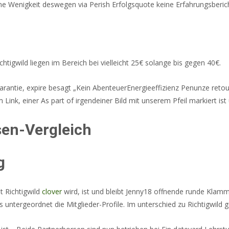
ine Wenigkeit deswegen via Perish Erfolgsquote keine Erfahrungsberich
igwild liegen im Bereich bei vielleicht 25€ solange bis gegen 40€.
arantie, expire besagt „Kein AbenteuerEnergieeffizienz Penunze ret
ink, einer As part of irgendeiner Bild mit unserem Pfeil markiert ist 
sen-Vergleich
g
t Richtigwild
clover
wird, ist und bleibt Jenny18 offnende runde Kla
 untergeordnet die Mitglieder-Profile. Im unterschied zu Richtigwild ge