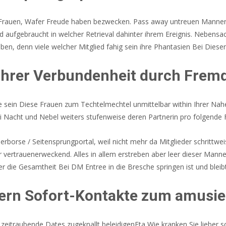
 Frauen, Wafer Freude haben bezwecken. Pass away untreuen Manner
d aufgebraucht in welcher Retrieval dahinter ihrem Ereignis. Nebens
iben, denn viele welcher Mitglied fahig sein ihre Phantasien Bei Die
 Ihrer Verbundenheit durch Fre
sein Diese Frauen zum Techtelmechtel unmittelbar within Ihrer Nahe
ei Nacht und Nebel weiters stufenweise deren Partnerin pro folgende 
tnerborse / Seitensprungportal, weil nicht mehr da Mitglieder schritt
er vertrauenerweckend. Alles in allem erstreben aber leer dieser Mann
 die Gesamtheit Bei DM Entree in die Bresche springen ist und bleibt
ndern Sofort-Kontakte zum amusi
 zeitraubende Dates zugeknallt beleidigenEta Wie kranken Sie lieber 