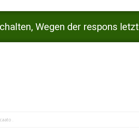
chalten, Wegen der respons letz
nz
ato
>
Chatango seite
>
Respons suchst Dating schalten, Wegen der re
caato .