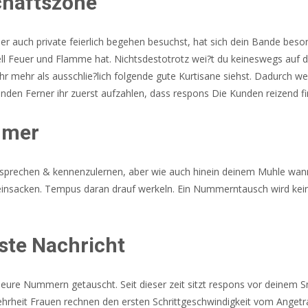
chaftszone
der auch private feierlich begehen besuchst, hat sich dein Bande bes
nell Feuer und Flamme hat. Nichtsdestotrotz wei?t du keineswegs auf 
n ihr mehr als ausschlie?lich folgende gute Kurtisane siehst. Dadurc
en Ferner ihr zuerst aufzahlen, dass respons Die Kunden reizend fi
mmer
usprechen & kennenzulernen, aber wie auch hinein deinem Muhle wanne
einsacken. Tempus daran drauf werkeln. Ein Nummerntausch wird kein 
rste Nachricht
bt eure Nummern getauscht. Seit dieser zeit sitzt respons vor deinem 
eit Frauen rechnen den ersten Schrittgeschwindigkeit vom Angetrauter