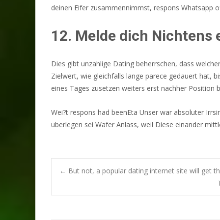
deinen Eifer zusammennimmst, respons Whatsapp offn
12. Melde dich Nichtens 
Dies gibt unzahlige Dating beherrschen, dass welcher
Zielwert, wie gleichfalls lange parece gedauert hat,
eines Tages zusetzen weiters erst nachher Position 
Wei?t respons had beenEta Unser war absoluter Irrsin
uberlegen sei Wafer Anlass, weil Diese einander mit
Post
←
But not, a popular dating internet site will get t
navigation