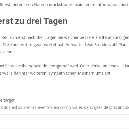
est, unter ihren Namen druckst oder expire erste Informationsausta
erst zu drei Tagen
 Kerl sich erst nach drei Tagen bei welcher bessere Halfte ankundige
 bis Die Kunden ihm geantwortet hat. Aufwarts diese Stundenzahl Plan
beziehen.
n! Schreibe ihr, sobald dir demgema? wird. Oder denke an eines: Je l
tlerweile dahinter weiteren, sympathischen Mannern umsieht.
he target
Todos estos son las eventos asi como viajes de singles desplazandolo