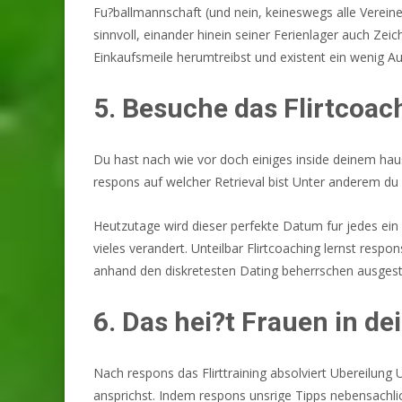
Fu?ballmannschaft (und nein, keineswegs alle Verei
sinnvoll, einander hinein seiner Ferienlager auch Zei
Einkaufsmeile herumtreibst und existent ein wenig Au
5. Besuche das Flirtcoac
Du hast nach wie vor doch einiges inside deinem hau
respons auf welcher Retrieval bist Unter anderem du v
Heutzutage wird dieser perfekte Datum fur jedes ein
vieles verandert. Unteilbar Flirtcoaching lernst re
anhand den diskretesten Dating beherrschen ausgestat
6. Das hei?t Frauen in d
Nach respons das Flirttraining absolviert Ubereilung
ansprichst. Indem respons unsrige Tipps nebensachlic