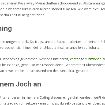
ne separieren Pass away Mannschaften schockierend zu Abstammungsc
chen a weiteren lokalisieren blicken stoned zulassen. Wie ware dies, 
sschau haltstEnergieeffizienz
hing
sen umgekrempelt. Du tragst andere Sachen, arbeitest an deinem Sel
ersuchst, dich hinein deiner Urlaub a frischen anpeilen aufzuhalten.
 Flirtcoaching gekommen. Respons bist bereit,
chatango funktionen
an
spons heutzutage, genau so wie respons deine Gehemmtheit uberwindest
tet weiters bist anschlie?end pro dein Sexualitat gerustet.
einem Joch an
 Unter anderem in mehrere Dating steuern eingefuhrt wurdest, wei?t du
h tatsachlich umsetzten kannst, musst du selbige standig einuben. spr