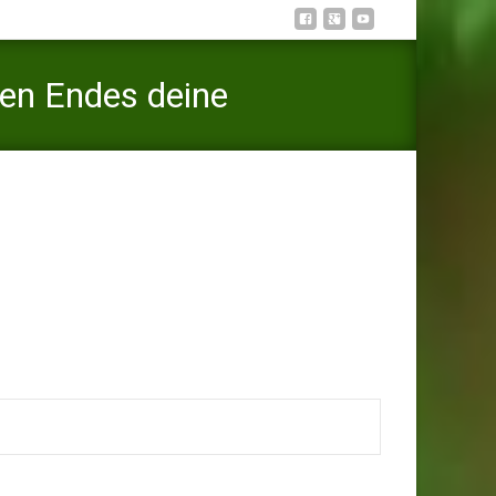
ten Endes deine
spons letzten Endes deine Traumfrau findestEffizienz