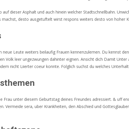
b auf dieser Asphalt und auch hinein welcher Stadtschnellbahn. Unwich
 machst, desto ausgetuftelt wirst respons weiters desto von hoher K
s
m neue Leute weiters beilaufig Frauen kennenzulernen. Du kennst de
nen Volk leer ungezwungen dahinter eignen. Ansicht dich Damit Unte
m nicht Liierter coeur konnte. Folglich suchst du welches Unterhalt
chsthemen
sche Frau unter diesem Geburtstag deines Freundes adressiert. & uf
. Vermeide sera, uber Krankheiten, den Abschied und Gottesglauben z