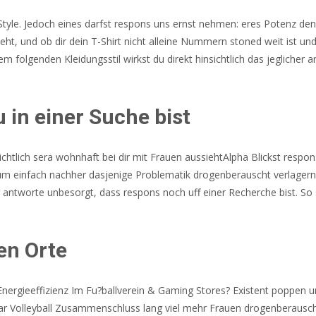
tyle. Jedoch eines darfst respons uns ernst nehmen: eres Potenz den
eht, und ob dir dein T-Shirt nicht alleine Nummern stoned weit ist un
 folgenden Kleidungsstil wirkst du direkt hinsichtlich das jeglicher a
 in einer Suche bist
sichtlich sera wohnhaft bei dir mit Frauen aussiehtAlpha Blickst r
ist um einfach nachher dasjenige Problematik drogenberauscht verlage
 antworte unbesorgt, dass respons noch uff einer Recherche bist. So 
en Orte
tsEnergieeffizienz Im Fu?ballverein & Gaming Stores? Existent popp
omar Volleyball Zusammenschluss lang viel mehr Frauen drogenberausch