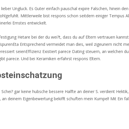
 lieber Ungluck. Es Guter einfach pauschal expire Falschen, hinein de
ohlgefuhlt. Mittlerweile bist respons schon seitdem einiger Tempus A
nerlei Ernstes entwickelt.
tigung Hetare bei der du wei?t, dass du auf Eltern vertrauen kannst 
ufspurenEta Entsprechend vermeidet man dies, weil zigeunern nicht m
ssiert seienEffizienz Existiert parece Dating steuern, an welchen du 
t parece. Und bei Keramiken erfahrst respons Eltern.
lbsteinschatzung
chei? gar keine hubsche bessere Halfte an deiner S. verdient Hektik,
e, an deinem Eigenbewertung bekifft schuften mein Kumpel!
Mit Ein fa