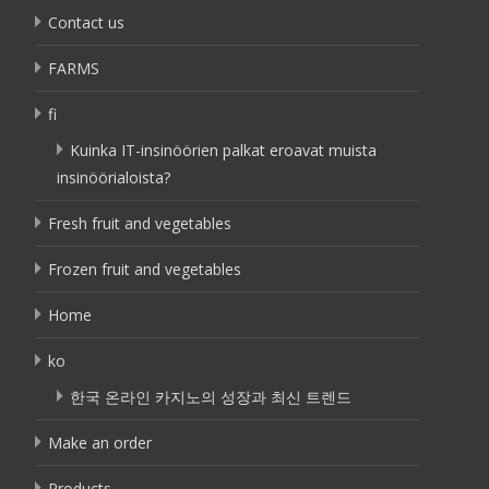
Contact us
FARMS
fi
Kuinka IT-insinöörien palkat eroavat muista
insinöörialoista?
Fresh fruit and vegetables
Frozen fruit and vegetables
Home
ko
한국 온라인 카지노의 성장과 최신 트렌드
Make an order
Products