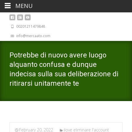
MENU
00201211479848
info@mercaato.com
Potrebbe di nuovo avere luogo
alquanto confusa e dunque
indecisa sulla sua deliberazione di
ritirarsi unitamente te
February 20, 2022
ilove eliminare l'account