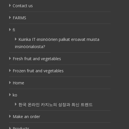
Contact us
FARMS
fi
Kuinka IT-insinöörien palkat eroavat muista
insinöörialoista?
Fresh fruit and vegetables
Frozen fruit and vegetables
Home
ko
한국 온라인 카지노의 성장과 최신 트렌드
Make an order
Products