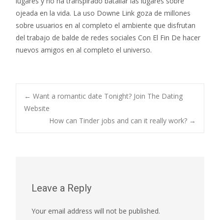
lugares y no ha transpirado batallar las lugares sobre
ojeada en la vida. La uso Downe Link goza de millones
sobre usuarios en al completo el ambiente que disfrutan
del trabajo de balde de redes sociales Con El Fin De hacer
nuevos amigos en al completo el universo.
Post
←
Want a romantic date Tonight? Join The Dating
Website
How can Tinder jobs and can it really work?
→
navigation
Leave a Reply
Your email address will not be published.