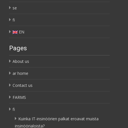
se
fi
EN
Pages
About us
ar home
Contact us
FARMS
fi
Kuinka IT-insinöörien palkat eroavat muista
insinöörialoista?