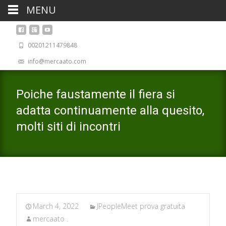
MENU
00201211479848
info@mercaato.com
Poiche faustamente il fiera si
adatta continuamente alla quesito,
molti siti di incontri
March 4, 2022
JPeopleMeet prova gratuita
mercaato .