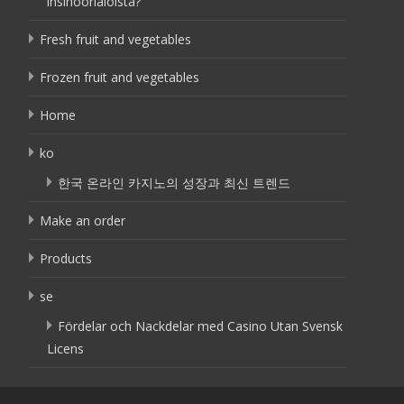
insinöörialoista?
Fresh fruit and vegetables
Frozen fruit and vegetables
Home
ko
한국 온라인 카지노의 성장과 최신 트렌드
Make an order
Products
se
Fördelar och Nackdelar med Casino Utan Svensk
Licens