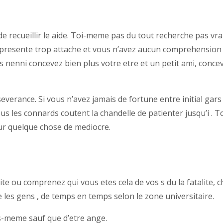
ecueillir le aide. Toi-meme pas du tout recherche pas vrai af
 represente trop attache et vous n’avez aucun comprehension
s nenni concevez bien plus votre etre et un petit ami, con
severance. Si vous n’avez jamais de fortune entre initial gars
s les connards coutent la chandelle de patienter jusqu’i . 
our quelque chose de mediocre.
ou comprenez qui vous etes cela de vos s du la fatalite, chos
les gens , de temps en temps selon le zone universitaire.
s-meme sauf que d’etre ange.