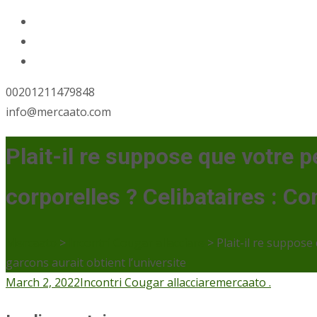
00201211479848
info@mercaato.com
Plait-il re suppose que votre p
corporelles ? Celibataires : C
Mercaato
>
Incontri Cougar allacciare
>
Plait-il re suppose
garcons aurait obtient l’universite
March 2, 2022
Incontri Cougar allacciare
mercaato .