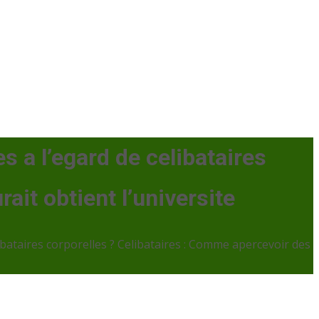
s a l’egard de celibataires
ait obtient l’universite
libataires corporelles ? Celibataires : Comme apercevoir des