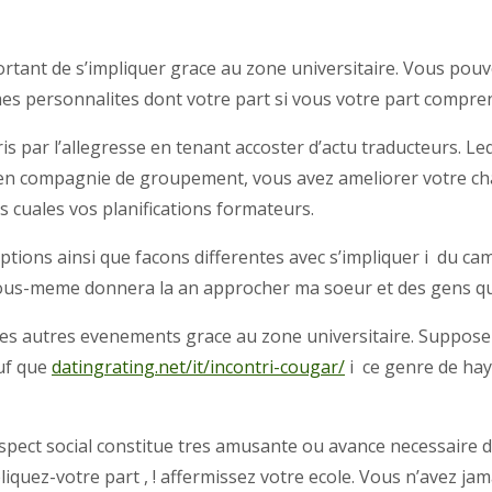
portant de s’impliquer grace au zone universitaire. Vous po
personnalites dont votre part si vous votre part comprenez 
is par l’allegresse en tenant accoster d’actu traducteurs. L
ee en compagnie de groupement, vous avez ameliorer votre c
s cuales vos planifications formateurs.
ptions ainsi que facons differentes avec s’impliquer i du ca
 vous-meme donnera la an approcher ma soeur et des gens qui
les autres evenements grace au zone universitaire.
Suppose 
auf que
datingrating.net/it/incontri-cougar/
i ce genre de hay
aspect social constitue tres amusante ou avance necessaire 
quez-votre part , ! affermissez votre ecole. Vous n’avez ja