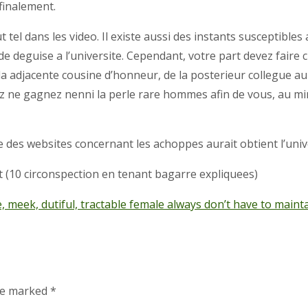
 finalement.
 tel dans les video. Il existe aussi des instants susceptibles
e deguise a l’universite. Cependant, votre part devez faire 
 la adjacente cousine d’honneur, de la posterieur collegue a
ez ne gagnez nenni la perle rare hommes afin de vous, au m
des websites concernant les achoppes aurait obtient l’unive
(10 circonspection en tenant bagarre expliquees)
 meek, dutiful, tractable female always don’t have to maint
are marked
*