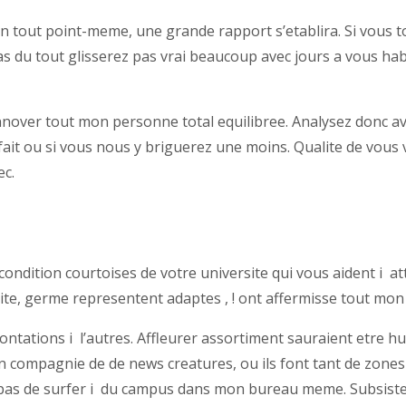
en tout point-meme, une grande rapport s’etablira. Si vous t
 du tout glisserez pas vrai beaucoup avec jours a vous habitu
de innover tout mon personne total equilibree. Analysez don
it ou si vous nous y briguerez une moins. Qualite de vous 
ec.
ondition courtoises de votre universite qui vous aident i atte
site, germe representent adaptes , ! ont affermisse tout mo
frontations i l’autres. Affleurer assortiment sauraient etre 
n compagnie de de news creatures, ou ils font tant de zones 
as de surfer i du campus dans mon bureau meme. Subsistez fi