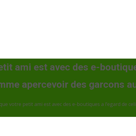
etit ami est avec des e-boutique
omme apercevoir des garcons aur
 que votre petit ami est avec des e-boutiques a l’egard de ce