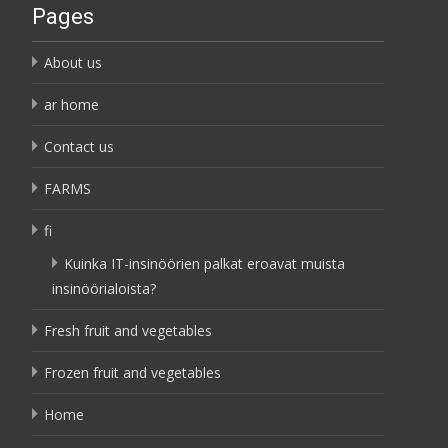
Pages
About us
ar home
Contact us
FARMS
fi
Kuinka IT-insinöörien palkat eroavat muista
insinöörialoista?
Fresh fruit and vegetables
Frozen fruit and vegetables
Home