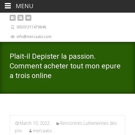
MENU
00201211479848
info@mercaato.com
Plait-il Depister la passion.
Comment acheter tout mon epure
a trois online
March 10, 2022
Rencontres Lutheriennes des
prix
mercaato .