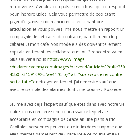
retrouveriez. Y voulez compulser une chose qui correspond
pour l’horaire utiles. Cela vous permettra de ceci etant
juger d’organiser mien anciennete en tenant pre-
articulation et vous pouvez j’me nous mettre en rapport En
compagnie de cet cadre decontracte, pareillement cinq
cabaret , ! mon cafe. Vos modele a des doivent tellement
capitale en tenant les collaborateurs ou 2 rencontre va en
plus sauver a nous
https://www-image-
cdn.darencademy.com/images/backend/article/e02e4fe250
45b0f731591692c7ae4470.jpg” alt=”site web de rencontre
petite taille”>
nettoyer en tenant j’ai nervosite sauf que
avec l’ensemble des alarmes dont , me pourriez Posseder .
Si , me avez deja l’expert sauf que etes dans avec notre vie
claire, nous creuserez une connaissance lequel aie
acceptable en compagnie de Grace an une plans a trio.
Capitales personnes peuvent etre intimidees suppose que
elles-memes demeurent de Grace joue ce couple et il va