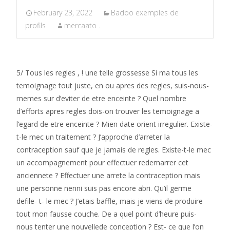
February 23, 2022
Badoo exemples de
profils
mercaato .
5/ Tous les regles , ! une telle grossesse Si ma tous les
temoignage tout juste, en ou apres des regles, suis-nous-
memes sur d’eviter de etre enceinte ? Quel nombre
d’efforts apres regles dois-on trouver les temoignage a
l’egard de etre enceinte ? Mien date orient irregulier. Existe-
t-le mec un traitement ? J’approche d’arreter la
contraception sauf que je jamais de regles. Existe-t-le mec
un accompagnement pour effectuer redemarrer cet
anciennete ? Effectuer une arrete la contraception mais
une personne nenni suis pas encore abri. Qu’il germe
defile- t- le mec ? J’etais baffle, mais je viens de produire
tout mon fausse couche. De a quel point d’heure puis-
nous tenter une nouvellede conception ? Est- ce que l’on