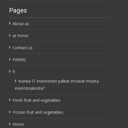
Pages
About us
ar home
Contact us
FARMS
fi
Kuinka IT-insinöörien palkat eroavat muista
insinöörialoista?
Fresh fruit and vegetables
Frozen fruit and vegetables
Home