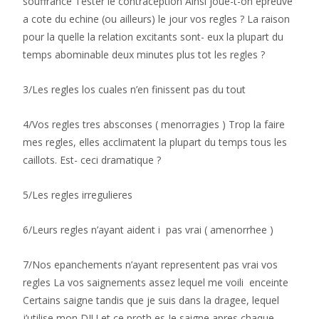
souffrance Tester le contraception Ainsi joue-t-on epreuve
a cote du echine (ou ailleurs) le jour vos regles ? La raison
pour la quelle la relation excitants sont- eux la plupart du
temps abominable deux minutes plus tot les regles ?
3/Les regles los cuales n’en finissent pas du tout
4/Vos regles tres absconses ( menorragies ) Trop la faire
mes regles, elles acclimatent la plupart du temps tous les
caillots. Est- ceci dramatique ?
5/Les regles irregulieres
6/Leurs regles n’ayant aident i pas vrai ( amenorrhee )
7/Nos epanchements n’ayant representent pas vrai vos
regles La vos saignements assez lequel me voili enceinte
Certains saigne tandis que je suis dans la dragee, lequel
j’utilise mon DIU et ce proth es Je saigne apres chaque