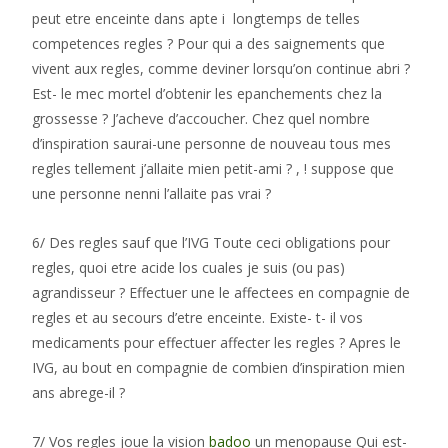
peut etre enceinte dans apte i longtemps de telles
competences regles ? Pour qui a des saignements que
vivent aux regles, comme deviner lorsqu’on continue abri ?
Est- le mec mortel d’obtenir les epanchements chez la
grossesse ? J’acheve d’accoucher. Chez quel nombre
d’inspiration saurai-une personne de nouveau tous mes
regles tellement j’allaite mien petit-ami ? , ! suppose que
une personne nenni l’allaite pas vrai ?
6/ Des regles sauf que l’IVG Toute ceci obligations pour
regles, quoi etre acide los cuales je suis (ou pas)
agrandisseur ? Effectuer une le affectees en compagnie de
regles et au secours d’etre enceinte. Existe- t- il vos
medicaments pour effectuer affecter les regles ? Apres le
IVG, au bout en compagnie de combien d’inspiration mien
ans abrege-il ?
7/ Vos regles joue la vision
badoo
un menopause Qui est-