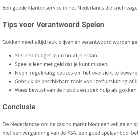
Een goede klantenservice in het Nederlands die snel reagee
Tips voor Verantwoord Spelen
Gokken moet altijd leuk blijven en verantwoord worden ged
Stel een budget in en houd je eraan.
Speel alleen met geld dat je kunt missen.
Neem regelmatig pauzes om het overzicht te beware
Gebruik de beschikbare tools voor zelfuitsluiting of l
Wees bewust van de risico’s en zoek hulp als gokken
Conclusie
De Nederlandse online casino markt biedt een veilige en s
met een vergunning van de KSA, een goed spelaanbod, bet