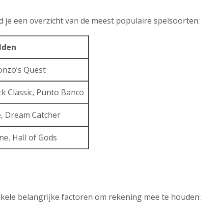
nd je een overzicht van de meest populaire spelsoorten:
lden
onzo’s Quest
ck Classic, Punto Banco
te, Dream Catcher
e, Hall of Gods
 enkele belangrijke factoren om rekening mee te houden: