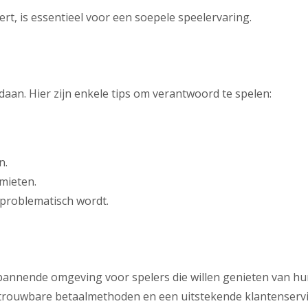
rt, is essentieel voor een soepele speelervaring.
aan. Hier zijn enkele tips om verantwoord te spelen:
n.
imieten.
 problematisch wordt.
pannende omgeving voor spelers die willen genieten van hun
rouwbare betaalmethoden en een uitstekende klantenservice