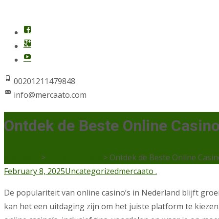
00201211479848
info@mercaato.com
Ontdek de Beste Online Casino
Mercaato
>
Uncategorized
>
Ontdek de Beste Online Casin
February 8, 2025
Uncategorized
mercaato .
De populariteit van online casino’s in Nederland blijft g
kan het een uitdaging zijn om het juiste platform te kiezen