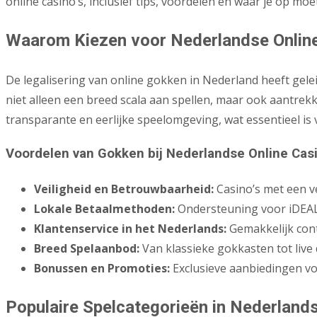
online casino’s, inclusief tips, voordelen en waar je op moe
Waarom Kiezen voor Nederlandse Online
De legalisering van online gokken in Nederland heeft gel
niet alleen een breed scala aan spellen, maar ook aantrek
transparante en eerlijke speelomgeving, wat essentieel is 
Voordelen van Gokken bij Nederlandse Online Casi
Veiligheid en Betrouwbaarheid:
Casino’s met een v
Lokale Betaalmethoden:
Ondersteuning voor iDEAL, 
Klantenservice in het Nederlands:
Gemakkelijk con
Breed Spelaanbod:
Van klassieke gokkasten tot live 
Bonussen en Promoties:
Exclusieve aanbiedingen vo
Populaire Spelcategorieën in Nederlands