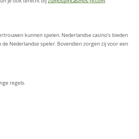
kun je ook terecht bij
zumospincasinos-nl.com
.
 vertrouwen kunnen spelen. Nederlandse casino’s bieden
p de Nederlandse speler. Bovendien zorgen zij voor een
nge regels.