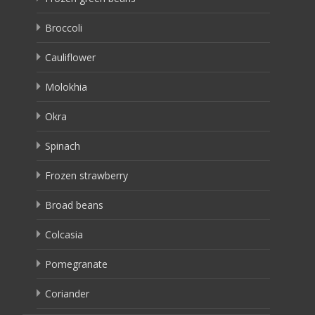
Broccoli
Cauliflower
Molokhia
Okra
Spinach
Frozen strawberry
Broad beans
Colcasia
Pomegranate
Coriander