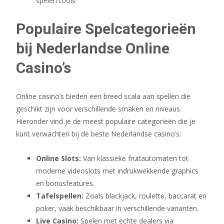
spelen tools
Populaire Spelcategorieën
bij Nederlandse Online
Casino’s
Online casino’s bieden een breed scala aan spellen die
geschikt zijn voor verschillende smaken en niveaus.
Hieronder vind je de meest populaire categorieën die je
kunt verwachten bij de beste Nederlandse casino’s:
Online Slots:
Van klassieke fruitautomaten tot
moderne videoslots met indrukwekkende graphics
en bonusfeatures.
Tafelspellen:
Zoals blackjack, roulette, baccarat en
poker, vaak beschikbaar in verschillende varianten.
Live Casino:
Spelen met echte dealers via