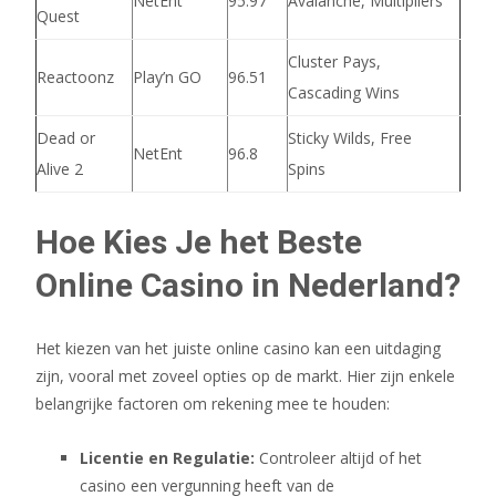
NetEnt
95.97
Avalanche, Multipliers
Quest
Cluster Pays,
Reactoonz
Play’n GO
96.51
Cascading Wins
Dead or
Sticky Wilds, Free
NetEnt
96.8
Alive 2
Spins
Hoe Kies Je het Beste
Online Casino in Nederland?
Het kiezen van het juiste online casino kan een uitdaging
zijn, vooral met zoveel opties op de markt. Hier zijn enkele
belangrijke factoren om rekening mee te houden:
Licentie en Regulatie:
Controleer altijd of het
casino een vergunning heeft van de