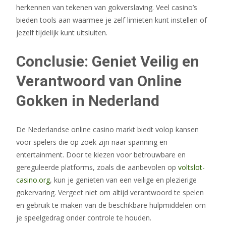
herkennen van tekenen van gokverslaving. Veel casino’s
bieden tools aan waarmee je zelf limieten kunt instellen of
jezelf tijdelijk kunt uitsluiten.
Conclusie: Geniet Veilig en
Verantwoord van Online
Gokken in Nederland
De Nederlandse online casino markt biedt volop kansen
voor spelers die op zoek zijn naar spanning en
entertainment. Door te kiezen voor betrouwbare en
gereguleerde platforms, zoals die aanbevolen op
voltslot-
casino.org
, kun je genieten van een veilige en plezierige
gokervaring. Vergeet niet om altijd verantwoord te spelen
en gebruik te maken van de beschikbare hulpmiddelen om
je speelgedrag onder controle te houden.