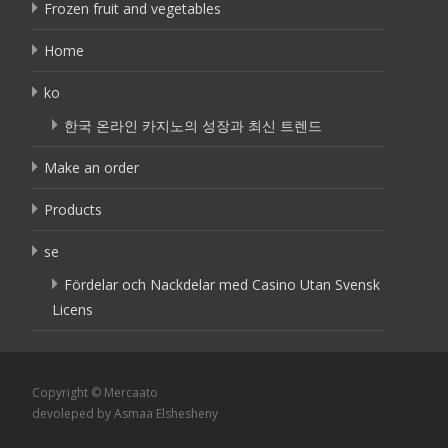
Frozen fruit and vegetables
Home
ko
한국 온라인 카지노의 성장과 최신 트렌드
Make an order
Products
se
Fördelar och Nackdelar med Casino Utan Svensk
Licens
Copyright © Mercaato
devoleped by Asmaa Elshesheny