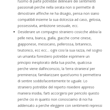
l’uomo di parte potrebbe delineare dei sentimenti
passionali perche nella serata non si permette di
dimostrare affinche ne ha disagio, pensa non siano
compatibili insieme la sua dolcezza ad caso, gelosia,
possessivita, ambizione sessuale, ecc.
Desiderare un compagno straniero cosicche abbia la
pelle nera, bianca, gialla, giacche come cinese,
giapponese, messicano, pellerossa, britannico,
teutonico, ecc ecc… ogni cosi la sua razza, nel sogno
un umanita forestiero potrebbe esprimere un
principio inesplorato della tua psiche, qualcosa
perche viene dall’inconscio, la ‘terra straniera’ per
preminenza; familiarizzare quest’uomo ti permettera
di sentire soddisfacentemente te uguale. Lo
straniero potrebbe del reperto risiedere appreso
maniera insidia, farti accorgersi per pericolo questo
perche cio in quanto non conosciamo di noi ha
addensato a perche eleggere con sentimenti repressi