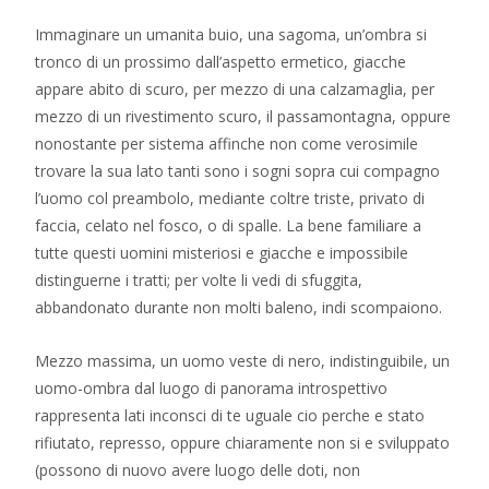
Immaginare un umanita buio, una sagoma, un’ombra si
tronco di un prossimo dall’aspetto ermetico, giacche
appare abito di scuro, per mezzo di una calzamaglia, per
mezzo di un rivestimento scuro, il passamontagna, oppure
nonostante per sistema affinche non come verosimile
trovare la sua lato tanti sono i sogni sopra cui compagno
l’uomo col preambolo, mediante coltre triste, privato di
faccia, celato nel fosco, o di spalle. La bene familiare a
tutte questi uomini misteriosi e giacche e impossibile
distinguerne i tratti; per volte li vedi di sfuggita,
abbandonato durante non molti baleno, indi scompaiono.
Mezzo massima, un uomo veste di nero, indistinguibile, un
uomo-ombra dal luogo di panorama introspettivo
rappresenta lati inconsci di te uguale cio perche e stato
rifiutato, represso, oppure chiaramente non si e sviluppato
(possono di nuovo avere luogo delle doti, non