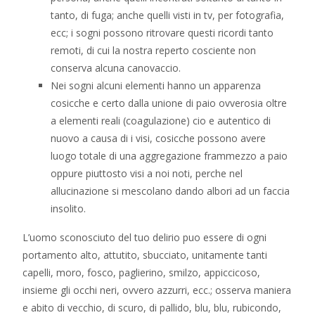
tanto, di fuga; anche quelli visti in tv, per fotografia,
ecc; i sogni possono ritrovare questi ricordi tanto
remoti, di cui la nostra reperto cosciente non
conserva alcuna canovaccio.
Nei sogni alcuni elementi hanno un apparenza
cosicche e certo dalla unione di paio ovverosia oltre
a elementi reali (coagulazione) cio e autentico di
nuovo a causa di i visi, cosicche possono avere
luogo totale di una aggregazione frammezzo a paio
oppure piuttosto visi a noi noti, perche nel
allucinazione si mescolano dando albori ad un faccia
insolito.
L’uomo sconosciuto del tuo delirio puo essere di ogni
portamento alto, attutito, sbucciato, unitamente tanti
capelli, moro, fosco, paglierino, smilzo, appiccicoso,
insieme gli occhi neri, ovvero azzurri, ecc.; osserva maniera
e abito di vecchio, di scuro, di pallido, blu, blu, rubicondo,