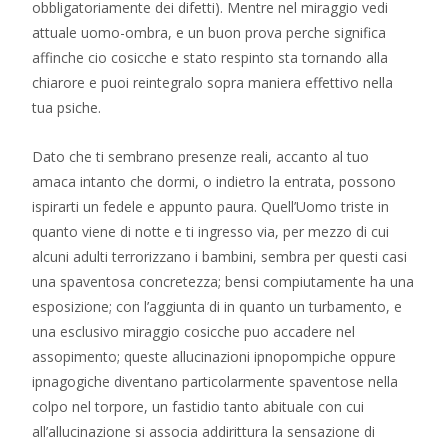
obbligatoriamente dei difetti). Mentre nel miraggio vedi
attuale uomo-ombra, e un buon prova perche significa
affinche cio cosicche e stato respinto sta tornando alla
chiarore e puoi reintegralo sopra maniera effettivo nella
tua psiche.
Dato che ti sembrano presenze reali, accanto al tuo
amaca intanto che dormi, o indietro la entrata, possono
ispirarti un fedele e appunto paura. Quell’Uomo triste in
quanto viene di notte e ti ingresso via, per mezzo di cui
alcuni adulti terrorizzano i bambini, sembra per questi casi
una spaventosa concretezza; bensi compiutamente ha una
esposizione; con l’aggiunta di in quanto un turbamento, e
una esclusivo miraggio cosicche puo accadere nel
assopimento; queste allucinazioni ipnopompiche oppure
ipnagogiche diventano particolarmente spaventose nella
colpo nel torpore, un fastidio tanto abituale con cui
all’allucinazione si associa addirittura la sensazione di