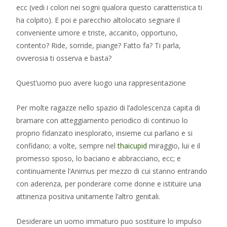
ecc (vedi i colori nei sogni qualora questo caratteristica ti
ha colpito). E poi e parecchio altolocato segnare il
conveniente umore e triste, accanito, opportuno,
contento? Ride, sorride, piange? Fatto fa? Ti parla,
ovverosia ti osserva e basta?
Quest’uomo puo avere luogo una rappresentazione
Per molte ragazze nello spazio di l’adolescenza capita di
bramare con atteggiamento periodico di continuo lo
proprio fidanzato inesplorato, insieme cui parlano e si
confidano; a volte, sempre nel
thaicupid
miraggio, lui e il
promesso sposo, lo baciano e abbracciano, ecc; e
continuamente l’Animus per mezzo di cui stanno entrando
con aderenza, per ponderare come donne e istituire una
attinenza positiva unitamente l’altro genitali.
Desiderare un uomo immaturo puo sostituire lo impulso