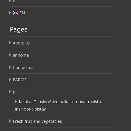
fi
EN
Pages
About us
ar home
Contact us
FARMS
fi
Kuinka IT-insinöörien palkat eroavat muista
insinöörialoista?
Fresh fruit and vegetables