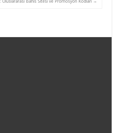
: Uluslararası Bahis Sitesi ve Promosyon Kodları
→