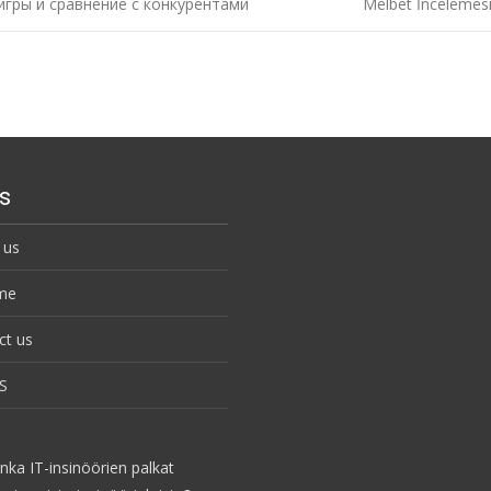
игры и сравнение с конкурентами
Melbet İncelemesi
s
 us
me
ct us
S
nka IT-insinöörien palkat