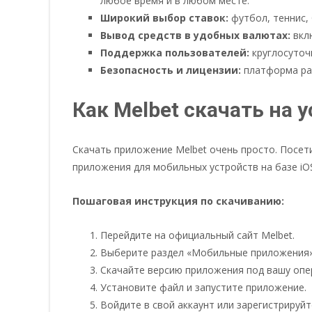
любое время и в любом месте.
Широкий выбор ставок:
футбол, теннис,
Вывод средств в удобных валютах:
вклю
Поддержка пользователей:
круглосуточ
Безопасность и лицензии:
платформа раб
Как Melbet скачать на 
Скачать приложение Melbet очень просто. Посет
приложения для мобильных устройств на базе iOS
Пошаговая инструкция по скачиванию:
Перейдите на официальный сайт Melbet.
Выберите раздел «Мобильные приложения»
Скачайте версию приложения под вашу опера
Установите файл и запустите приложение.
Войдите в свой аккаунт или зарегистрируйт