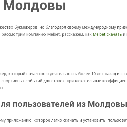
я Молдовы
жество букмекеров, но благодаря своему международному призн
 рассмотрим компанию Melbet, расскажем, как
Melbet скачать
и 
ер, который начал свою деятельность более 10 лет назад и с 
 спортивных событий для ставок, привлекательные коэффициен
ы.
для пользователей из Молдов
у приложению, которое легко скачать и установить, пользова