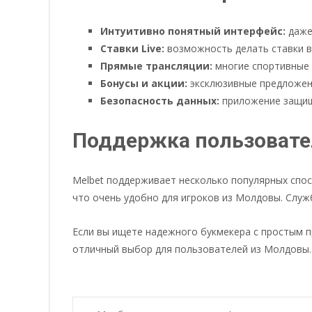
Интуитивно понятный интерфейс:
даже 
Ставки Live:
возможность делать ставки в
Прямые трансляции:
многие спортивные 
Бонусы и акции:
эксклюзивные предложен
Безопасность данных:
приложение защищ
Поддержка пользовате
Melbet поддерживает несколько популярных спос
что очень удобно для игроков из Молдовы. Служ
Если вы ищете надежного букмекера с простым 
отличный выбор для пользователей из Молдовы.