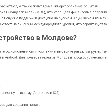
 баскетбол, а также популярные киберспортивные события.
чая молдавский лей (MDL), что упрощает финансовые операции
ная служба поддержки доступна на русском и румынском языках.
отает на лицензии международного уровня, что гарантирует че
устройство в Молдове?
ите официальный сайт компании и выберите раздел загрузки. Т
 и Android. Для пользователей из Молдовы процесс установки з
.
ционную систему (Android или iOS).
есь для создания нового.