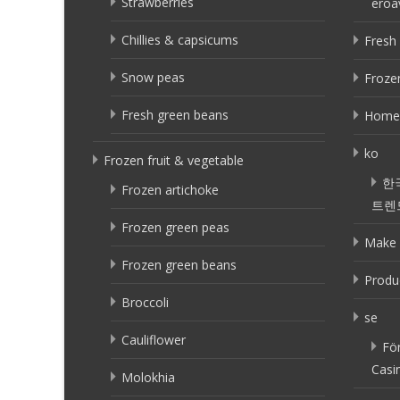
Strawberries
eroa
Chillies & capsicums
Fresh 
Snow peas
Frozen
Fresh green beans
Home
ko
Frozen fruit & vegetable
한
Frozen artichoke
트렌
Frozen green peas
Make 
Frozen green beans
Produ
Broccoli
se
Cauliflower
Fö
Casi
Molokhia