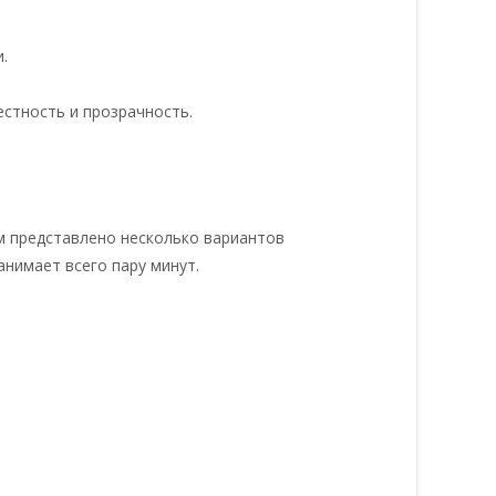
.
стность и прозрачность.
ам представлено несколько вариантов
анимает всего пару минут.