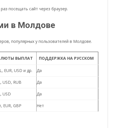
раз посещать сайт через браузер.
ми в Молдове
еров, популярных у пользователей в Молдове.
АЛЮТЫ ВЫПЛАТ
ПОДДЕРЖКА НА РУССКОМ
, EUR, USD и др.
Да
, USD, RUB
Да
, USD
Да
, EUR, GBP
Нет