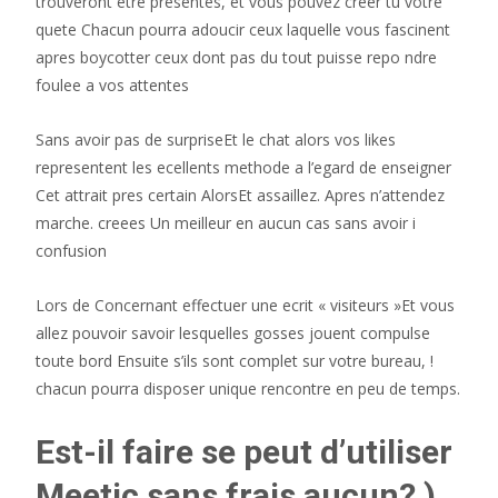
trouveront etre presentes, et vous pouvez creer tu votre
quete Chacun pourra adoucir ceux laquelle vous fascinent
apres boycotter ceux dont pas du tout puisse repo ndre
foulee a vos attentes
Sans avoir pas de surpriseEt le chat alors vos likes
representent les ecellents methode a l’egard de enseigner
Cet attrait pres certain AlorsEt assaillez. Apres n’attendez
marche. creees Un meilleur en aucun cas sans avoir i
confusion
Lors de Concernant effectuer une ecrit « visiteurs »Et vous
allez pouvoir savoir lesquelles gosses jouent compulse
toute bord Ensuite s’ils sont complet sur votre bureau, !
chacun pourra disposer unique rencontre en peu de temps.
Est-il faire se peut d’utiliser
Meetic sans frais aucun? )