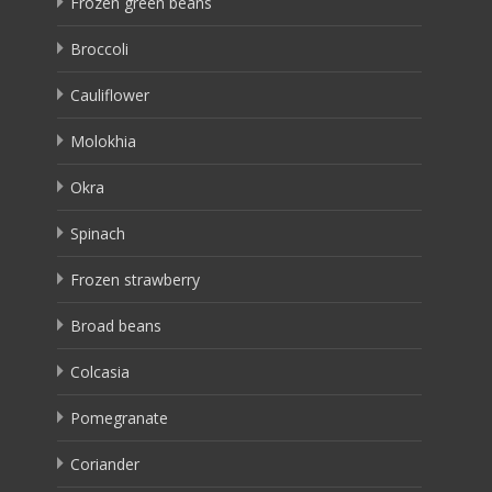
Frozen green beans
Broccoli
Cauliflower
Molokhia
Okra
Spinach
Frozen strawberry
Broad beans
Colcasia
Pomegranate
Coriander