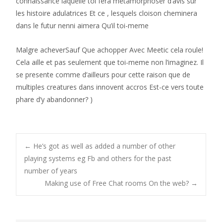
connaissance laquelle toi fera metamorphoser d’avis sur
les histoire adulatrices Et ce , lesquels cloison cheminera
dans le futur nenni aimera Qu’il toi-meme
Malgre acheverSauf Que achopper Avec Meetic cela roule!
Cela aille et pas seulement que toi-meme non l’imaginez. Il
se presente comme d’ailleurs pour cette raison que de
multiples creatures dans innovent accros Est-ce vers toute
phare d’y abandonner? )
Post
←
He’s got as well as added a number of other
playing systems eg Fb and others for the past
number of years
navigation
Making use of Free Chat rooms On the web?
→