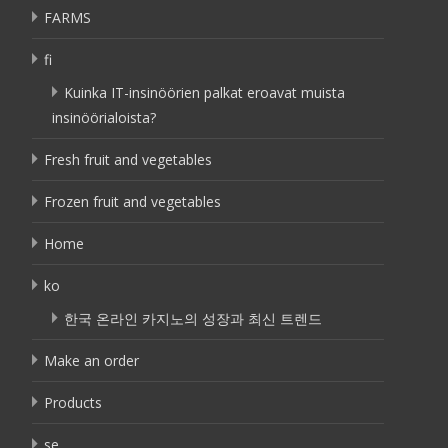
FARMS
fi
Kuinka IT-insinöörien palkat eroavat muista
insinöörialoista?
Fresh fruit and vegetables
Frozen fruit and vegetables
Home
ko
한국 온라인 카지노의 성장과 최신 트렌드
Make an order
Products
se