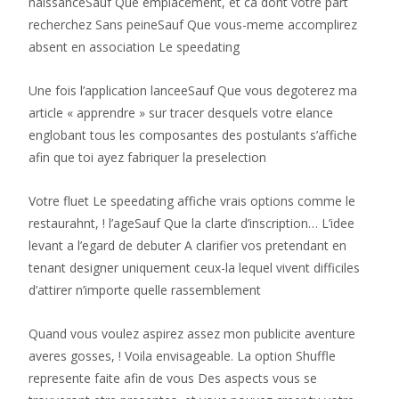
naissanceSauf Que emplacement, et ca dont votre part
recherchez Sans peineSauf Que vous-meme accomplirez
absent en association Le speedating
Une fois l’application lanceeSauf Que vous degoterez ma
article « apprendre » sur tracer desquels votre elance
englobant tous les composantes des postulants s’affiche
afin que toi ayez fabriquer la preselection
Votre fluet Le speedating affiche vrais options comme le
restaurahnt, ! l’ageSauf Que la clarte d’inscription… L’idee
levant a l’egard de debuter A clarifier vos pretendant en
tenant designer uniquement ceux-la lequel vivent difficiles
d’attirer n’importe quelle rassemblement
Quand vous voulez aspirez assez mon publicite aventure
averes gosses, ! Voila envisageable. La option Shuffle
represente faite afin de vous Des aspects vous se