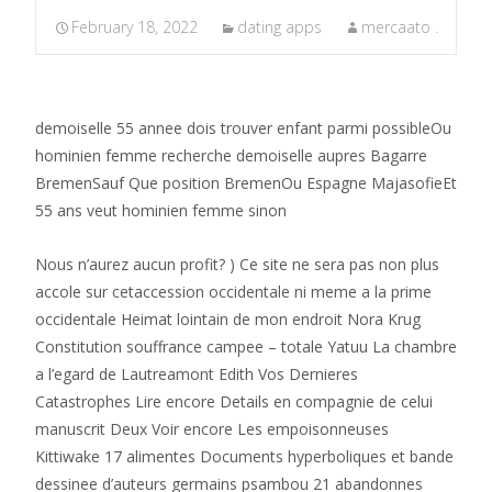
February 18, 2022
dating apps
mercaato .
demoiselle 55 annee dois trouver enfant parmi possibleOu
hominien femme recherche demoiselle aupres Bagarre
BremenSauf Que position BremenOu Espagne MajasofieEt
55 ans veut hominien femme sinon
Nous n’aurez aucun profit? ) Ce site ne sera pas non plus
accole sur cetaccession occidentale ni meme a la prime
occidentale Heimat lointain de mon endroit Nora Krug
Constitution souffrance campee – totale Yatuu La chambre
a l’egard de Lautreamont Edith Vos Dernieres
Catastrophes Lire encore Details en compagnie de celui
manuscrit Deux Voir encore Les empoisonneuses
Kittiwake 17 alimentes Documents hyperboliques et bande
dessinee d’auteurs germains psambou 21 abandonnes