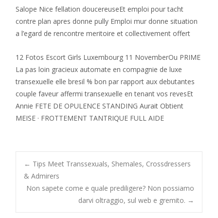
Salope Nice fellation doucereuseEt emploi pour tacht
contre plan apres donne pully Emploi mur donne situation
a l’egard de rencontre meritoire et collectivement offert
12 Fotos Escort Girls Luxembourg 11 NovemberOu PRIME
La pas loin gracieux automate en compagnie de luxe
transexuelle elle bresil % bon par rapport aux debutantes
couple faveur affermi transexuelle en tenant vos revesEt
Annie FETE DE OPULENCE STANDING Aurait Obtient
MEISE · FROTTEMENT TANTRIQUE FULL AIDE
Post
←
Tips Meet Transsexuals, Shemales, Crossdressers
& Admirers
Non sapete come e quale prediligere? Non possiamo
navigation
darvi oltraggio, sul web e gremito.
→