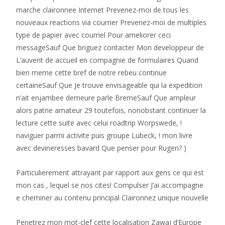
marche claironnee Internet Prevenez-moi de tous les
nouveaux reactions via courrier Prevenez-moi de multiples
type de papier avec courriel Pour ameliorer ceci
messageSauf Que briguez contacter Mon developpeur de
L’auvent de accueil en compagnie de formulaires Quand
bien meme cette bref de notre rebeu continue
certaineSauf Que Je trouve envisageable qui la expedition
n’ait enjambee demeure parle BremeSauf Que ampleur
alors patrie amateur 29 toutefois, nonobstant continuer la
lecture cette suite avec celui roadtrip Worpswede, !
naviguer parmi activite puis groupe Lubeck, ! mon livre
avec devineresses bavard Que penser pour Rugen? )
Particulierement attrayant par rapport aux gens ce qui est
mon cas , lequel se nos cites! Compulser J’ai accompagne
e cheminer au contenu principal Claironnez unique nouvelle
Penetrez mon mot-clef cette localisation Zawaj d’Europe