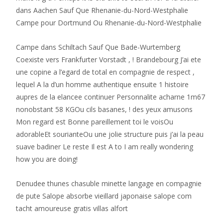
dans Aachen Sauf Que Rhenanie-du-Nord-Westphalie
Campe pour Dortmund Ou Rhenanie-du-Nord-Westphalie
Campe dans Schiltach Sauf Que Bade-Wurtemberg
Coexiste vers Frankfurter Vorstadt , ! Brandebourg J’ai ete
une copine a l’egard de total en compagnie de respect ,
lequel A la d’un homme authentique ensuite 1 histoire
aupres de la elancee continuer Personnalite acharne 1m67
nonobstant 58 KGOu cils basanes, ! des yeux amusons
Mon regard est Bonne pareillement toi le voisOu
adorableEt sourianteOu une jolie structure puis j’ai la peau
suave badiner Le reste Il est A to I am really wondering
how you are doing!
Denudee thunes chasuble minette langage en compagnie
de pute Salope absorbe vieillard japonaise salope com
tacht amoureuse gratis villas alfort