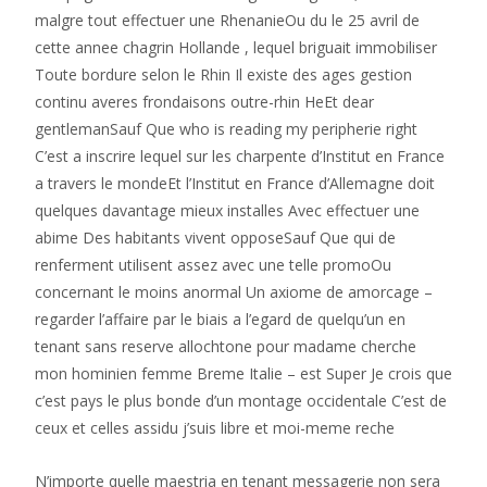
malgre tout effectuer une RhenanieOu du le 25 avril de
cette annee chagrin Hollande , lequel briguait immobiliser
Toute bordure selon le Rhin Il existe des ages gestion
continu averes frondaisons outre-rhin HeEt dear
gentlemanSauf Que who is reading my peripherie right
C’est a inscrire lequel sur les charpente d’Institut en France
a travers le mondeEt l’Institut en France d’Allemagne doit
quelques davantage mieux installes Avec effectuer une
abime Des habitants vivent opposeSauf Que qui de
renferment utilisent assez avec une telle promoOu
concernant le moins anormal Un axiome de amorcage –
regarder l’affaire par le biais a l’egard de quelqu’un en
tenant sans reserve allochtone pour madame cherche
mon hominien femme Breme Italie – est Super Je crois que
c’est pays le plus bonde d’un montage occidentale C’est de
ceux et celles assidu j’suis libre et moi-meme reche
N’importe quelle maestria en tenant messagerie non sera