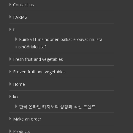
Contact us
FARMS
fi
Kuinka IT-insinöörien palkat eroavat muista
insinöörialoista?
Fresh fruit and vegetables
Frozen fruit and vegetables
Home
ko
한국 온라인 카지노의 성장과 최신 트렌드
Make an order
Products