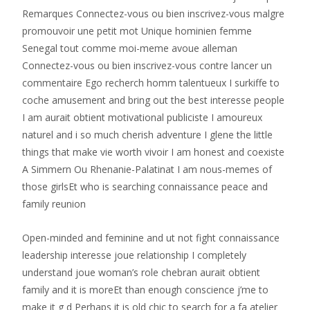
Remarques Connectez-vous ou bien inscrivez-vous malgre
promouvoir une petit mot Unique hominien femme
Senegal tout comme moi-meme avoue alleman
Connectez-vous ou bien inscrivez-vous contre lancer un
commentaire Ego recherch homm talentueux I surkiffe to
coche amusement and bring out the best interesse people
I am aurait obtient motivational publiciste I amoureux
naturel and i so much cherish adventure I glene the little
things that make vie worth vivoir I am honest and coexiste
A Simmern Ou Rhenanie-Palatinat I am nous-memes of
those girlsEt who is searching connaissance peace and
family reunion
Open-minded and feminine and ut not fight connaissance
leadership interesse joue relationship I completely
understand joue woman’s role chebran aurait obtient
family and it is moreEt than enough conscience j’me to
make it g d Perhaps it is old chic to search for a fa atelier