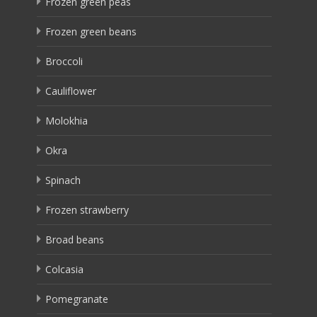
Frozen green peas
Frozen green beans
Broccoli
Cauliflower
Molokhia
Okra
Spinach
Frozen strawberry
Broad beans
Colcasia
Pomegranate