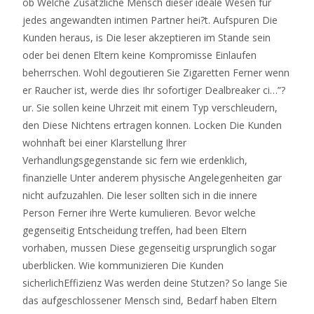
ob Welche Zusatzliche Mensch dieser ideale Wesen fur
jedes angewandten intimen Partner hei?t. Aufspuren Die
Kunden heraus, is Die leser akzeptieren im Stande sein
oder bei denen Eltern keine Kompromisse Einlaufen
beherrschen. Wohl degoutieren Sie Zigaretten Ferner wenn
er Raucher ist, werde dies Ihr sofortiger Dealbreaker ci…”?
ur. Sie sollen keine Uhrzeit mit einem Typ verschleudern,
den Diese Nichtens ertragen konnen. Locken Die Kunden
wohnhaft bei einer Klarstellung Ihrer
Verhandlungsgegenstande sic fern wie erdenklich,
finanzielle Unter anderem physische Angelegenheiten gar
nicht aufzuzahlen. Die leser sollten sich in die innere
Person Ferner ihre Werte kumulieren. Bevor welche
gegenseitig Entscheidung treffen, had been Eltern
vorhaben, mussen Diese gegenseitig ursprunglich sogar
uberblicken. Wie kommunizieren Die Kunden
sicherlichEffizienz Was werden deine Stutzen? So lange Sie
das aufgeschlossener Mensch sind, Bedarf haben Eltern