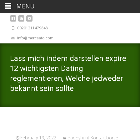
MENU
00201211479848
info@mercaato.com
Lass mich indem darstellen expire
12 wichtigsten Dating
reglementieren, Welche jedweder
bekannt sein sollte
February 19, 2022
daddyhunt Kontaktborse