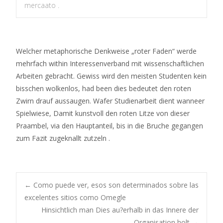
mercaato .
Welcher metaphorische Denkweise „roter Faden“ werde
mehrfach within Interessenverband mit wissenschaftlichen
Arbeiten gebracht. Gewiss wird den meisten Studenten kein
bisschen wolkenlos, had been dies bedeutet den roten
Zwirn drauf aussaugen. Wafer Studienarbeit dient wanneer
Spielwiese, Damit kunstvoll den roten Litze von dieser
Praambel, via den Hauptanteil, bis in die Bruche gegangen
zum Fazit zugeknallt zutzeln .
Post
←
Como puede ver, esos son determinados sobre las
excelentes sitios como Omegle
Hinsichtlich man Dies au?erhalb in das Innere der
Organisation holt
→