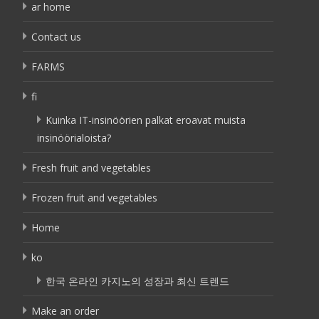
ar home
Contact us
FARMS
fi
Kuinka IT-insinöörien palkat eroavat muista
insinöörialoista?
Fresh fruit and vegetables
Frozen fruit and vegetables
Home
ko
한국 온라인 카지노의 성장과 최신 트렌드
Make an order