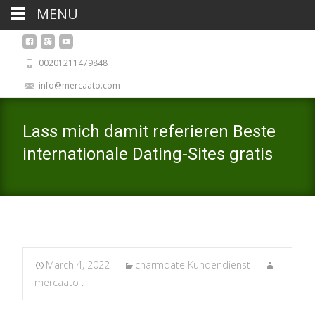
MENU
00201211479848
info@mercaato.com
Lass mich damit referieren Beste
internationale Dating-Sites gratis
March 4, 2022
charmdate Kundendienst
mercaato .