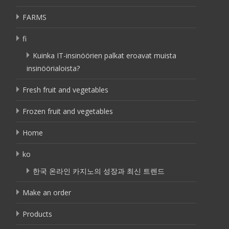
FARMS
fi
Kuinka IT-insinöörien palkat eroavat muista
insinöörialoista?
Fresh fruit and vegetables
Frozen fruit and vegetables
Home
ko
한국 온라인 카지노의 성장과 최신 트렌드
Make an order
Products