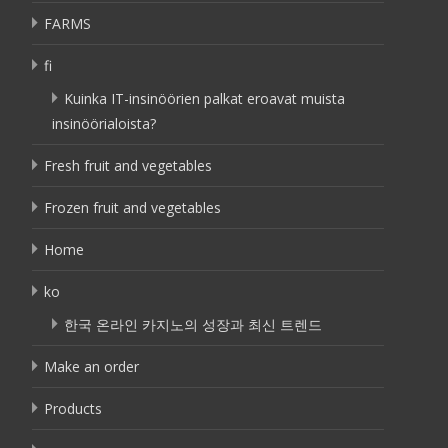
FARMS
fi
Kuinka IT-insinöörien palkat eroavat muista
insinöörialoista?
Fresh fruit and vegetables
Frozen fruit and vegetables
Home
ko
한국 온라인 카지노의 성장과 최신 트렌드
Make an order
Products