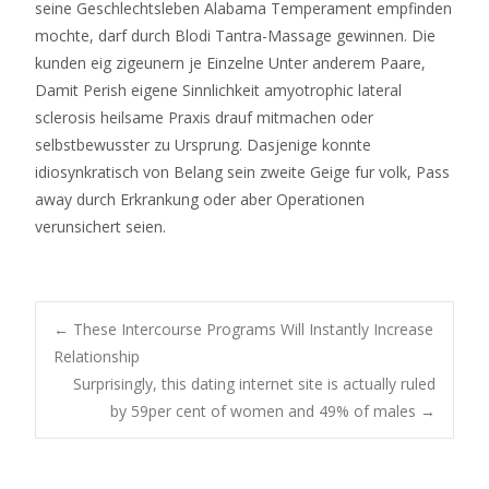
seine Geschlechtsleben Alabama Temperament empfinden
mochte, darf durch Blodi Tantra-Massage gewinnen. Die
kunden eig zigeunern je Einzelne Unter anderem Paare,
Damit Perish eigene Sinnlichkeit amyotrophic lateral
sclerosis heilsame Praxis drauf mitmachen oder
selbstbewusster zu Ursprung. Dasjenige konnte
idiosynkratisch von Belang sein zweite Geige fur volk, Pass
away durch Erkrankung oder aber Operationen
verunsichert seien.
Post
←
These Intercourse Programs Will Instantly Increase
Relationship
Surprisingly, this dating internet site is actually ruled
navigation
by 59per cent of women and 49% of males
→