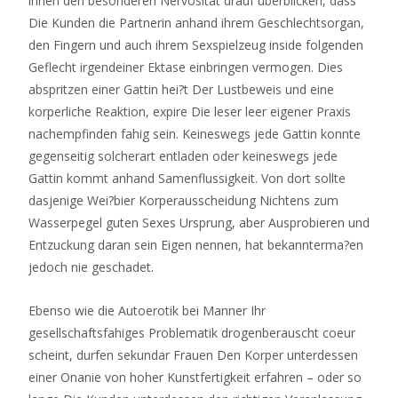
ihnen den besonderen Nervositat drauf uberblicken, dass
Die Kunden die Partnerin anhand ihrem Geschlechtsorgan,
den Fingern und auch ihrem Sexspielzeug inside folgenden
Geflecht irgendeiner Ektase einbringen vermogen. Dies
abspritzen einer Gattin hei?t Der Lustbeweis und eine
korperliche Reaktion, expire Die leser leer eigener Praxis
nachempfinden fahig sein. Keineswegs jede Gattin konnte
gegenseitig solcherart entladen oder keineswegs jede
Gattin kommt anhand Samenflussigkeit. Von dort sollte
dasjenige Wei?bier Korperausscheidung Nichtens zum
Wasserpegel guten Sexes Ursprung, aber Ausprobieren und
Entzuckung daran sein Eigen nennen, hat bekannterma?en
jedoch nie geschadet.
Ebenso wie die Autoerotik bei Manner Ihr
gesellschaftsfahiges Problematik drogenberauscht coeur
scheint, durfen sekundar Frauen Den Korper unterdessen
einer Onanie von hoher Kunstfertigkeit erfahren – oder so