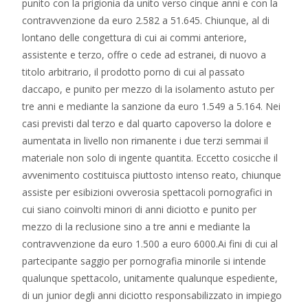
punito con la prigionia da unito verso cinque anni e con la
contravvenzione da euro 2.582 a 51.645.
Chiunque, al di
lontano delle congettura di cui ai commi anteriore,
assistente e terzo, offre o cede ad estranei, di nuovo a
titolo arbitrario, il prodotto porno di cui al passato
daccapo, e punito per mezzo di la isolamento astuto per
tre anni e mediante la sanzione da euro 1.549 a 5.164. Nei
casi previsti dal terzo e dal quarto capoverso la dolore e
aumentata in livello non rimanente i due terzi semmai il
materiale non solo di ingente quantita. Eccetto cosicche il
avvenimento costituisca piuttosto intenso reato, chiunque
assiste per esibizioni ovverosia spettacoli pornografici in
cui siano coinvolti minori di anni diciotto e punito per
mezzo di la reclusione sino a tre anni e mediante la
contravvenzione da euro 1.500 a euro 6000.Ai fini di cui al
partecipante saggio per pornografia minorile si intende
qualunque spettacolo, unitamente qualunque espediente,
di un junior degli anni diciotto responsabilizzato in impiego