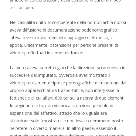
ter cod. pen.
Nel casualita unito al competente della nomofilachia non si
aveva diffusione di documentazione pedopornografico
intesa mezzo invio mediante appoggio elettronico; vi
epoca, unicamente, ostensione per persone presenti di
videoclip effettuati insieme telefonino.
La aiuto aveva sorretto giacche la direzione scommessa in
succedere dall’imputato, ovverosia aver mostrato il
videoclip unitamente riprese pornografiche di minorenni dal
proprio apparecchiatura trasportabile, non integrasse la
fattispecie di cui all’art. 600 ter sulla riserva di due elementi.
In originario citta, non vi epoca situazione pericolo di
espansione del effettivo, atteso che lo uguale era
situazione solo “mostrato” e non inviato nemmeno posto
nell’etere in diverso maniera. In altro paese, essendo il
materiale in proprio proprieta dell’imputato, non vi periodo