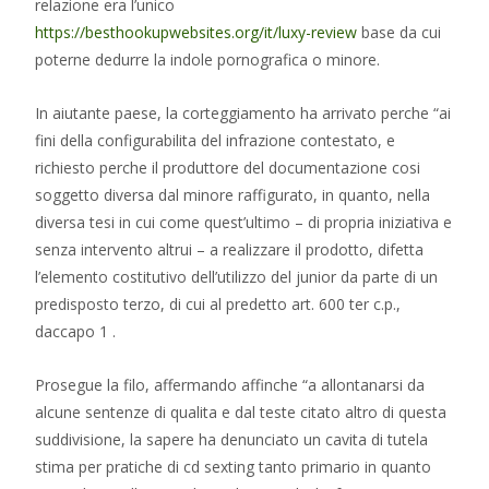
relazione era l’unico
https://besthookupwebsites.org/it/luxy-review
base da cui
poterne dedurre la indole pornografica o minore.
In aiutante paese, la corteggiamento ha arrivato perche “ai
fini della configurabilita del infrazione contestato, e
richiesto perche il produttore del documentazione cosi
soggetto diversa dal minore raffigurato, in quanto, nella
diversa tesi in cui come quest’ultimo – di propria iniziativa e
senza intervento altrui – a realizzare il prodotto, difetta
l’elemento costitutivo dell’utilizzo del junior da parte di un
predisposto terzo, di cui al predetto art. 600 ter c.p.,
daccapo 1 .
Prosegue la filo, affermando affinche “a allontanarsi da
alcune sentenze di qualita e dal teste citato altro di questa
suddivisione, la sapere ha denunciato un cavita di tutela
stima per pratiche di cd sexting tanto primario in quanto