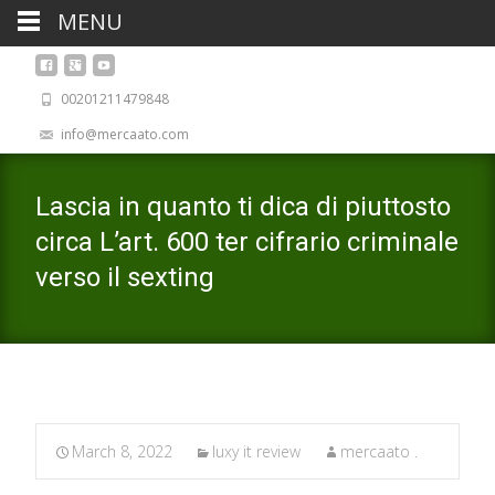
MENU
00201211479848
info@mercaato.com
Lascia in quanto ti dica di piuttosto
circa L’art. 600 ter cifrario criminale
verso il sexting
March 8, 2022
luxy it review
mercaato .