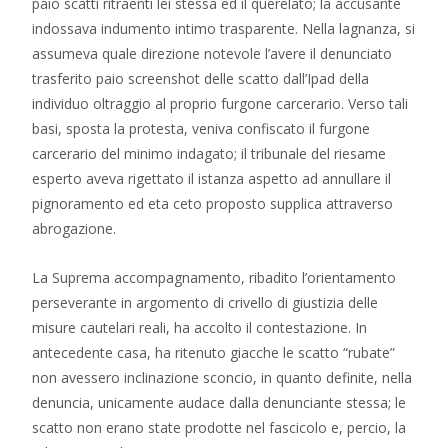
paio scatti ritraenti lei stessa ed il querelato; la accusante
indossava indumento intimo trasparente. Nella lagnanza, si
assumeva quale direzione notevole l’avere il denunciato
trasferito paio screenshot delle scatto dall’Ipad della
individuo oltraggio al proprio furgone carcerario. Verso tali
basi, sposta la protesta, veniva confiscato il furgone
carcerario del minimo indagato; il tribunale del riesame
esperto aveva rigettato il istanza aspetto ad annullare il
pignoramento ed eta ceto proposto supplica attraverso
abrogazione.
La Suprema accompagnamento, ribadito l’orientamento
perseverante in argomento di crivello di giustizia delle
misure cautelari reali, ha accolto il contestazione. In
antecedente casa, ha ritenuto giacche le scatto “rubate”
non avessero inclinazione sconcio, in quanto definite, nella
denuncia, unicamente audace dalla denunciante stessa; le
scatto non erano state prodotte nel fascicolo e, percio, la