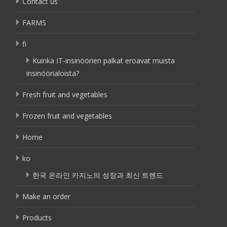
Contact us
FARMS
fi
Kuinka IT-insinöörien palkat eroavat muista
insinöörialoista?
Fresh fruit and vegetables
Frozen fruit and vegetables
Home
ko
한국 온라인 카지노의 성장과 최신 트렌드
Make an order
Products