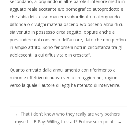
secondario, allorquando in altre parole il inferiore metta in
agguato reale eccitante e/o pornografico autoprodotto e
che abbia lei stesso maniera subordinato o allorquando
diffonda o divulghi materia osceno e/o osceno altrui di cui
sia venuto in possesso circa seguito, oppure anche a
prescindere dal consenso dell’autore, dato che non perfino
in ampio attrito. Sono fenomeni noti in circostanza tra gli
adolescenti la cui diffusivita e in crescita”.
Quanto arrivato dalla annullamento con riferimento ai
minori e effettivo di nuovo verso i maggiorenni, ragion
verso la quale il autore di leggi ha ritenuto di intervenire.
Post
←
That I don’t know who they really are very bothers
myself
E-Pay: Willing to start? Follow such points:
→