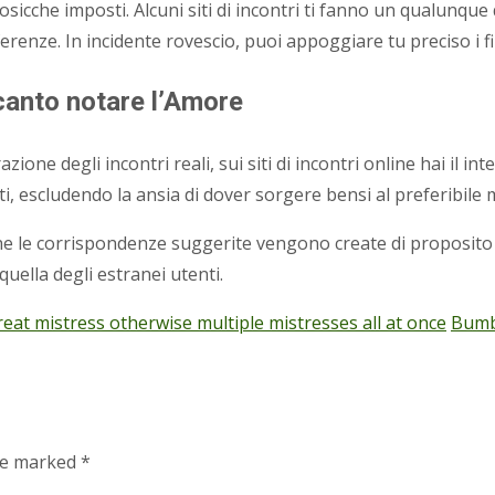
e cosicche imposti. Alcuni siti di incontri ti fanno un qualunqu
nze. In incidente rovescio, puoi appoggiare tu preciso i filtri
canto notare l’Amore
azione degli incontri reali, sui siti di incontri online hai il 
ti, escludendo la ansia di dover sorgere bensi al preferibile 
le corrispondenze suggerite vengono create di proposito sulla
uella degli estranei utenti.
reat mistress otherwise multiple mistresses all at once
Bumbl
are marked
*