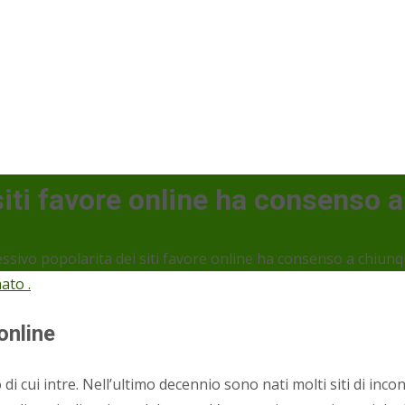
siti favore online ha consenso 
ssivo popolarita dei siti favore online ha consenso a chiun
ato .
online
i cui intre. Nell’ultimo decennio sono nati molti siti di in