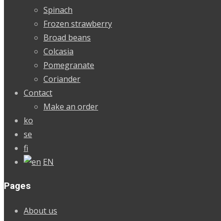
Spinach
Frozen strawberry
Broad beans
Colcasia
Pomegranate
Coriander
Contact
Make an order
ko
se
fi
EN
Pages
About us