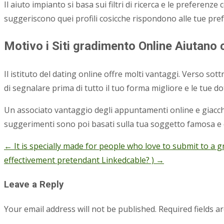
Il aiuto impianto si basa sui filtri di ricerca e le preferenz
suggeriscono quei profili cosicche rispondono alle tue prefere
Motivo i Siti gradimento Online Aiutano 
Il istituto del dating online offre molti vantaggi. Verso sottr
di segnalare prima di tutto il tuo forma migliore e le tue do
Un associato vantaggio degli appuntamenti online e giacche 
suggerimenti sono poi basati sulla tua soggetto famosa e q
←
It is specially made for people who love to submit to a g
Post
effectivement pretendant Linkedcable? )
→
navigation
Leave a Reply
Your email address will not be published.
Required fields 