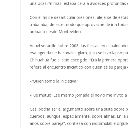
una ocasii?n mas, estaba cara a avideces profundas d
Con el fin de desarticular presiones, alejarse de es
trabajaba, de este modo que aproveche de ir a todas
arribado desde Montevideo.
Aquel veranillo sobre 2008, las fiestas en el balnea
esa agenda de bacanales glam, Julio se hizo lapso pa
Chihuahua fue el sitio escogido. “Era la primera opor
refiere al encuentro iniciatico con quien es su parej
-?Quien tomo la iniciativa?
-Fue mutuo. Ese mismo jornada el novio me invito a v
Casi podria ser el argumento sobre una suite sobre pa
cuerpos, aunque, especialmente, sobre almas. En la 
anos sobre pareja”, confiesa con indisimulable orgull