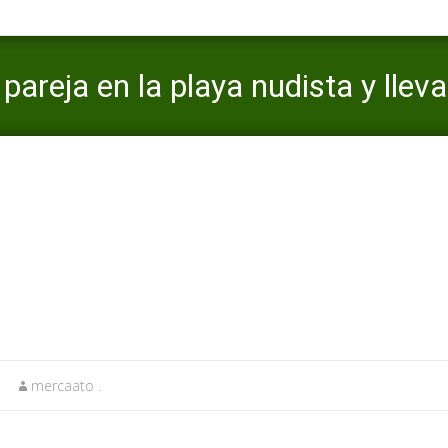
pareja en la playa nudista y llev
Mercaato
>
chemistry borrar cuenta
>
Julio Bocca conocio a su parej
mercaato .