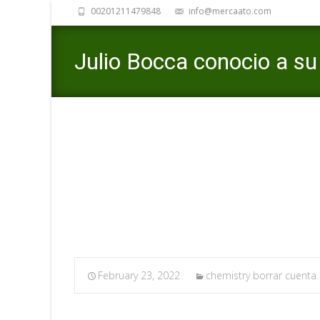
00201211479848
info@mercaato.com
Julio Bocca conocio a su 
juntos
February 23, 2022
chemistry borrar cuenta