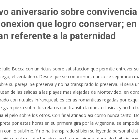
vo aniversario sobre convivencia
onexion que logro conservar; en 
an referente a la paternidad
 Julio Bocca con un rictus sobre satisfaccion que permite entrever su
apego, el verdadero. Desde que se conocieron, nunca se separaron m
re su pareja. Se preserva y no ha transpirado lo preserva. El seri­a
isfrutan de las salidas a las playas mas alejadas de Montevideo, en do
o con rituales infranqueables cenas romanticas regadas por exquisit
e gran pieza sobre los relatos que transita la danza clasica, y no ha 
el pelo sobre los otros. Con final atinado asi­ como nunca tanto. Don
rpreta por estas horas en su primera gira por la Argentina, se empod
n con lo sublime.
Y no ha transpirado si bien su leyenda personal dis
a vida de el mas destacado y no ha transpirado afamado bailarin arge