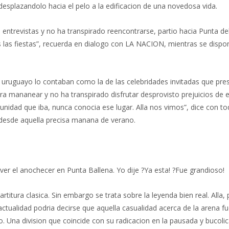
esplazandolo hacia el pelo a la edificacion de una novedosa vida.
tas entrevistas y no ha transpirado reencontrarse, partio hacia Punta
 las fiestas”, recuerda en dialogo con LA NACION, mientras se dispon
rio uruguayo lo contaban como la de las celebridades invitadas que p
ra mananear y no ha transpirado disfrutar desprovisto prejuicios de e
tunidad que iba, nunca conocia ese lugar. Alla nos vimos”, dice con t
a desde aquella precisa manana de verano.
er el anochecer en Punta Ballena. Yo dije ?Ya esta! ?Fue grandioso!
rtitura clasica. Sin embargo se trata sobre la leyenda bien real. All
actualidad podria decirse que aquella casualidad acerca de la arena 
o. Una division que coincide con su radicacion en la pausada y bucolic