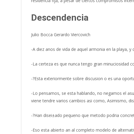
residencia fija, a pesar de ciertos compromisos inter
Descendencia
Julio Bocca Gerardo Viercovich
-A diez anos de vida de aquel armonia en la playa, y
-La certeza es que nunca tengo gran minuciosidad co
-?Esta exteriormente sobre discusion o es una oport
-Lo pensamos, se esta hablando, no negamos el asunto
viene tendre varios cambios asi­ como, Asimismo, di
-?Han disei±ado pequeno que metodo podria concret
-Eso esta abierto an al completo modelo de alternat