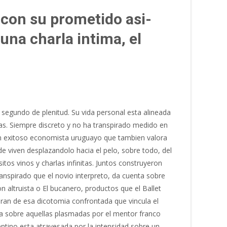
 con su prometido asi­
una charla intima, el
 segundo de plenitud. Su vida personal esta alineada
as. Siempre discreto y no ha transpirado medido en
 un exitoso economista uruguayo que tambien valora
nde viven desplazandolo hacia el pelo, sobre todo, del
os vinos y charlas infinitas. Juntos construyeron
transpirado que el novio interpreto, da cuenta sobre
 altruista o El bucanero, productos que el Ballet
eran de esa dicotomia confrontada que vincula el
ta sobre aquellas plasmadas por el mentor franco
ntino esta atravesada por la intensidad sobre un