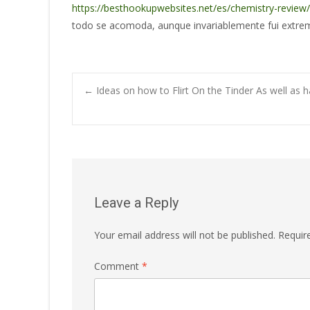
https://besthookupwebsites.net/es/chemistry-review/
todo se acomoda, aunque invariablemente fui extre
Post
←
Ideas on how to Flirt On the Tinder As well as 
navigation
Leave a Reply
Your email address will not be published.
Requir
Comment
*