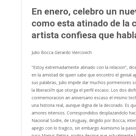
En enero, celebro un nue
como esta atinado de la c
artista confiesa que habl
Julio Bocca Gerardo Viercovich
“Estoy extremadamente atinado con la relacion”, dice
en la amistad de quien sabe que encontro el genial 
sus palabras, Julio impide dar muchos pormenores sob
la liberacii?n que otorga el perfil escaso. Los dos d
conmemoracion an aniversario escaso el mismo techad
una historia real, aunque digna de la decorado. Es qu
amores intensos. Correspondidos desplazandolo hacia 
Nacional Sodre, de Uruguay, dirigido por Bocca, inte
apego con lo tragico, sin embargo Asimismo la pasio
ruso Marius Petipa, podria decirse que actualmente l