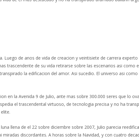
ra. Luego de anos de vida de creacion y veintisiete de carrera experto
 mas trascendente de su vida retirarse sobre las escenarios asi­ como
 transpirado la edificacion del amor. Asi sucedio. El universo asi­ com
on en la Avenida 9 de Julio, ante mas sobre 300.000 seres que lo ova
dia el trascendental virtuoso, de tecnologi­a precisa y no ha transpi
elite.
una llena de el 22 sobre diciembre sobre 2007, Julio parecia reedif
i miradas discordantes. A horas sobre la Navidad, y con cuatro decadas