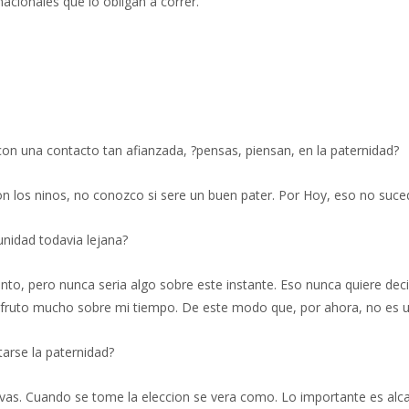
nacionales que lo obligan a correr.
 con una contacto tan afianzada, ?pensas, piensan, en la paternidad?
n los ninos, no conozco si sere un buen pater. Por Hoy, eso no suce
unidad todavia lejana?
, pero nunca seri­a algo sobre este instante. Eso nunca quiere decir
sfruto mucho sobre mi tiempo. De este modo que, por ahora, no es u
arse la paternidad?
ivas. Cuando se tome la eleccion se vera como. Lo importante es alca