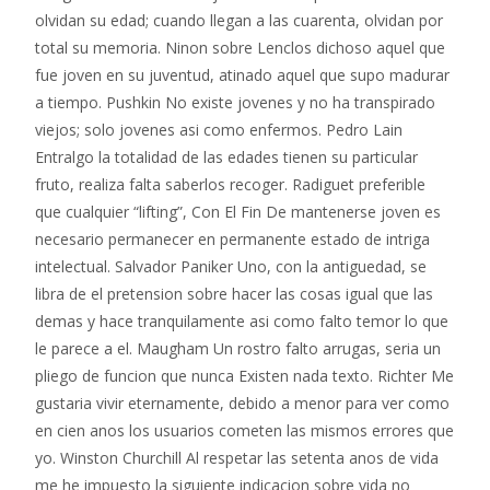
olvidan su edad; cuando llegan a las cuarenta, olvidan por
total su memoria. Ninon sobre Lenclos dichoso aquel que
fue joven en su juventud, atinado aquel que supo madurar
a tiempo. Pushkin No existe jovenes y no ha transpirado
viejos; solo jovenes asi­ como enfermos. Pedro Lain
Entralgo la totalidad de las edades tienen su particular
fruto, realiza falta saberlos recoger. Radiguet preferible
que cualquier “lifting”, Con El Fin De mantenerse joven es
necesario permanecer en permanente estado de intriga
intelectual. Salvador Paniker Uno, con la antiguedad, se
libra de el pretension sobre hacer las cosas igual que las
demas y hace tranquilamente asi­ como falto temor lo que
le parece a el. Maugham Un rostro falto arrugas, seri­a un
pliego de funcion que nunca Existen nada texto. Richter Me
gustaria vivir eternamente, debido a menor para ver como
en cien anos los usuarios cometen las mismos errores que
yo. Winston Churchill Al respetar las setenta anos de vida
me he impuesto la siguiente indicacion sobre vida no