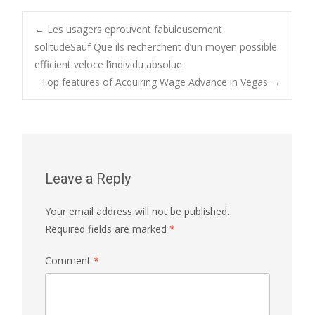
Post
←
Les usagers eprouvent fabuleusement
solitudeSauf Que ils recherchent d’un moyen possible
efficient veloce l’individu absolue
navigation
Top features of Acquiring Wage Advance in Vegas
→
Leave a Reply
Your email address will not be published.
Required fields are marked
*
Comment
*