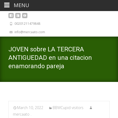
MENU
00201211479848
info@mercaato.com
JOVEN sobre LA TERCERA
ANTIGUEDAD en una citacion
enamorando pareja
March 10, 2022
BBWCupid visitors
mercaato .