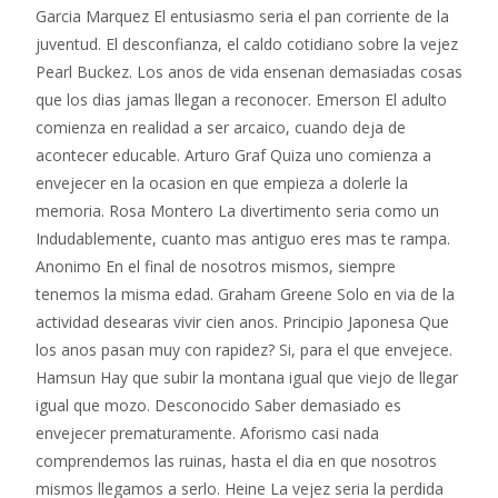
Garcia Marquez El entusiasmo seri­a el pan corriente de la
juventud. El desconfianza, el caldo cotidiano sobre la vejez
Pearl Buckez. Los anos de vida ensenan demasiadas cosas
que los dias jamas llegan a reconocer. Emerson El adulto
comienza en realidad a ser arcaico, cuando deja de
acontecer educable. Arturo Graf Quiza uno comienza a
envejecer en la ocasion en que empieza a dolerle la
memoria. Rosa Montero La divertimento seri­a como un
Indudablemente, cuanto mas antiguo eres mas te rampa.
Anonimo En el final de nosotros mismos, siempre
tenemos la misma edad. Graham Greene Solo en vi­a de la
actividad desearas vivir cien anos. Principio Japonesa Que
los anos pasan muy con rapidez? Si, para el que envejece.
Hamsun Hay que subir la montana igual que viejo de llegar
igual que mozo. Desconocido Saber demasiado es
envejecer prematuramente. Aforismo casi nada
comprendemos las ruinas, hasta el dia en que nosotros
mismos llegamos a serlo. Heine La vejez seri­a la perdida