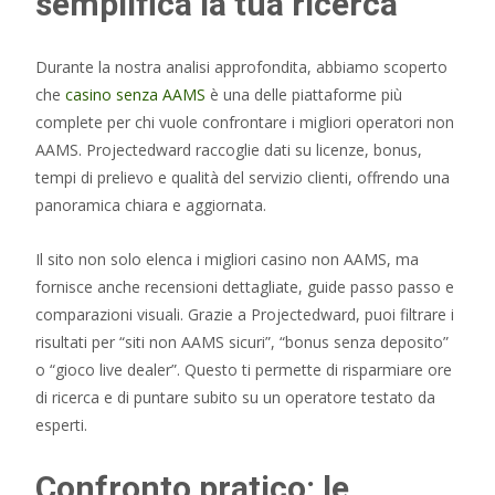
semplifica la tua ricerca
Durante la nostra analisi approfondita, abbiamo scoperto
che
casino senza AAMS
è una delle piattaforme più
complete per chi vuole confrontare i migliori operatori non
AAMS. Projectedward raccoglie dati su licenze, bonus,
tempi di prelievo e qualità del servizio clienti, offrendo una
panoramica chiara e aggiornata.
Il sito non solo elenca i migliori casino non AAMS, ma
fornisce anche recensioni dettagliate, guide passo passo e
comparazioni visuali. Grazie a Projectedward, puoi filtrare i
risultati per “siti non AAMS sicuri”, “bonus senza deposito”
o “gioco live dealer”. Questo ti permette di risparmiare ore
di ricerca e di puntare subito su un operatore testato da
esperti.
Confronto pratico: le