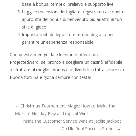
base a bonus, tempi di prelievo e supporto live.
Leggi le recensioni dettagliate, registra un account e
approfitta del bonus di benvenuto più adatto al tuo
stile di gioco.
Imposta limiti di deposito e tempo di gioco per
garantire un’esperienza responsabile.
Con queste linee guida e le risorse offerte da
Projectedward, sei pronto a scegliere un casinò affidabile,
a sfruttare al meglio i bonus e a divertirti in tutta sicurezza.
Buona fortuna e gioca sempre con testa!
Post
←
Christmas Tournament Magic: How to Make the
Most of Holiday Play at Tropical Wins
Inside the Customer Service Wins at Jackie Jackpot
navigation
Co.Uk: Real Success Stories
→