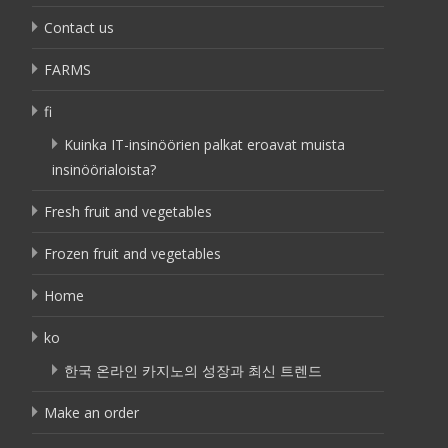
Contact us
FARMS
fi
Kuinka IT-insinöörien palkat eroavat muista
insinöörialoista?
Fresh fruit and vegetables
Frozen fruit and vegetables
Home
ko
한국 온라인 카지노의 성장과 최신 트렌드
Make an order