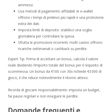
ammessi.
Usa metodi di pagamento affidabili: le e‑wallet
offrono i tempi di prelievo più rapidi e una protezione
extra dei dati.
Imposta limiti di deposito: stabilisci una soglia
giornaliera per controllare la spesa.
Sfrutta le promozioni ricorrenti: molti casino offrono
ricariche settimanali o cashback su perdite.
Expert Tip: Prima di accettare un bonus, calcola il valore
reale dividendo l’importo totale del bonus per il requisito di
scommessa. Un bonus da €100 con 30x richiede €3 000 di
gioco, il che riduce notevolmente il ritorno atteso.
Ricorda di giocare responsabilmente: imposta un budget,
fai pause regolari e non inseguire le perdite.
Domande frequenti e