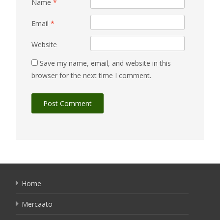
Name
*
Email
*
Website
Save my name, email, and website in this
browser for the next time I comment.
Home
Mercaato