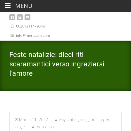
MENU
00201211479848
info@mercaato.com
Feste natalizie: dieci riti
scaramantici verso ingraziarsi
l’amore
March 11, 2022
Gay Dating i migliori siti per
single
mercaato .