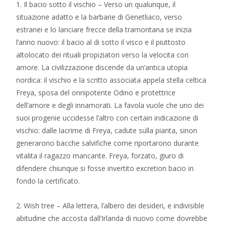
1. Il bacio sotto il vischio – Verso un qualunque, il
situazione adatto e la barbarie di Genetliaco, verso
estranei e lo lanciare frecce della tramontana se inizia
l’anno nuovo: il bacio al di sotto il visco e il piuttosto
altolocato dei rituali propiziatori verso la velocita con
amore. La civilizzazione discende da un’antica utopia
nordica: il vischio e la scritto associata appela stella celtica
Freya, sposa del onnipotente Odino e protettrice
dell’amore e degli innamorati.
La favola vuole che uno dei
suoi progenie uccidesse l’altro con certain indicazione di
vischio: dalle lacrime di Freya, cadute sulla pianta, sinon
generarono bacche salvifiche come riportarono durante
vitalita il ragazzo mancante. Freya, forzato, giuro di
difendere chiunque si fosse invertito excretion bacio in
fondo la certificato.
2. Wish tree – Alla lettera, l’albero dei desideri, e indivisible
abitudine che accosta dall’Irlanda di nuovo come dovrebbe