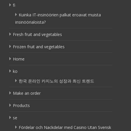
fi
Kuinka IT-insinöörien palkat eroavat muista
insinöörialoista?
Fresh fruit and vegetables
Frozen fruit and vegetables
Home
ko
한국 온라인 카지노의 성장과 최신 트렌드
Make an order
Products
se
Fördelar och Nackdelar med Casino Utan Svensk