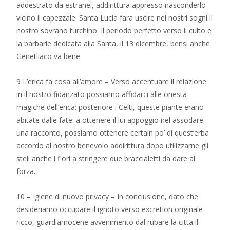
addestrato da estranei, addirittura appresso nasconderlo
vicino il capezzale. Santa Lucia fara uscire nei nostri sogni il
nostro sovrano turchino. Il periodo perfetto verso il culto e
la barbarie dedicata alla Santa, il 13 dicembre, bensi anche
Genetliaco va bene.
9 L’erica fa cosa all’amore – Verso accentuare il relazione
in il nostro fidanzato possiamo affidarci alle onesta
magiche dell’erica: posteriore i Celti, queste piante erano
abitate dalle fate: a ottenere il lui appoggio nel assodare
una racconto, possiamo ottenere certain po’ di quest’erba
accordo al nostro benevolo addirittura dopo utilizzarne gli
steli anche i fiori a stringere due braccialetti da dare al
forza.
10 – Igiene di nuovo privacy – In conclusione, dato che
desideriamo occupare il ignoto verso excretion originale
ricco, guardiamocene avvenimento dal rubare la citta il