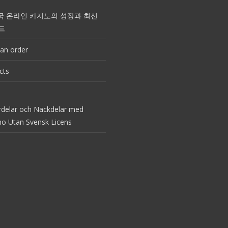
국 온라인 카지노의 성장과 최신
드
an order
cts
rdelar och Nackdelar med
no Utan Svensk Licens