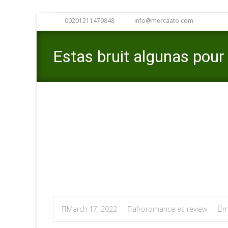
00201211479848
info@mercaato.com
Estas bruit algunas pour
con tu movil
Mercaat
March 17, 2022
afroromance es review
m