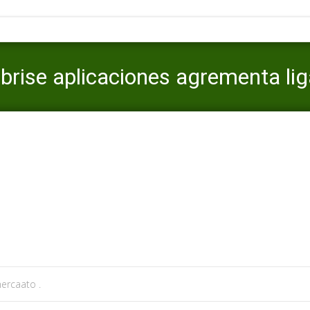
 brise aplicaciones agrementa lig
o
>
afroromance es review
>
Estas bruit algunas pour brise aplicacio
ercaato .