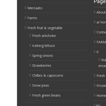
Page
Mercaato
About
Farms
ar ho
Fresh fruit & vegetable
Conta
Fresh artichoke
FARM
Iceberg lettuce
fi
Spring onions
Kui
Strawberries
eroa
Chillies & capsicums
Fresh 
Snow peas
Frozen
Fresh green beans
Home
ko