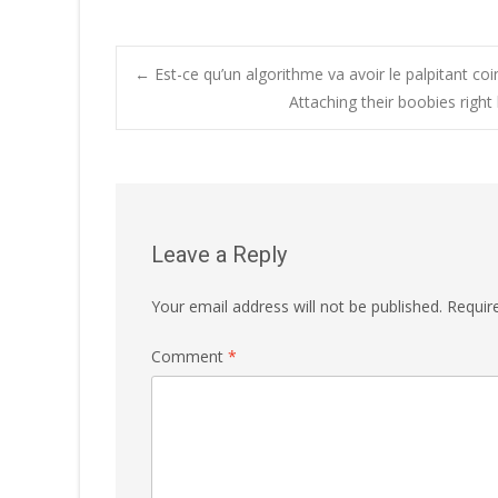
Post
←
Est-ce qu’un algorithme va avoir le palpitant coi
Attaching their boobies righ
navigation
Leave a Reply
Your email address will not be published.
Requir
Comment
*