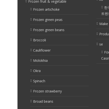
Frozen fruit & vegetable
한
Frozen artichoke
트렌
Frozen green peas
Make 
Frozen green beans
Produ
Broccoli
se
Cauliflower
Fö
Casi
Molokhia
Okra
Spinach
Frozen strawberry
Broad beans