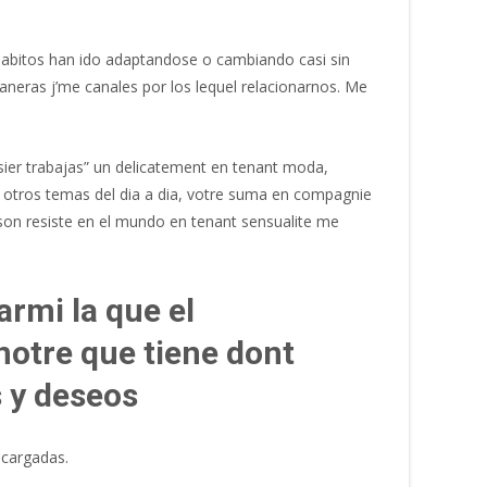
habitos han ido adaptandose o cambiando casi sin
aneras j’me canales por los lequel relacionarnos. Me
ier trabajas” un delicatement en tenant moda,
 otros temas del dia a dia, votre suma en compagnie
son resiste en el mundo en tenant sensualite me
armi la que el
notre que tiene dont
s y deseos
scargadas.