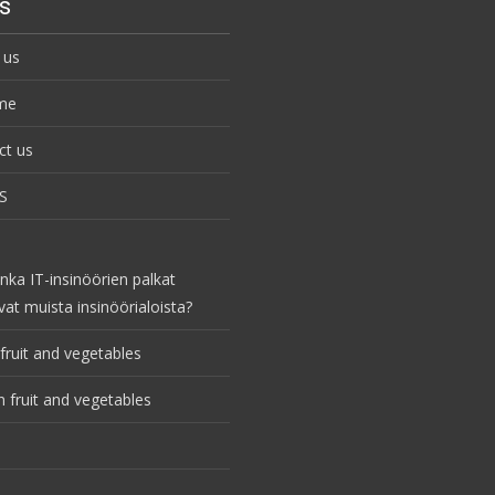
s
 us
me
ct us
S
nka IT-insinöörien palkat
vat muista insinöörialoista?
fruit and vegetables
 fruit and vegetables