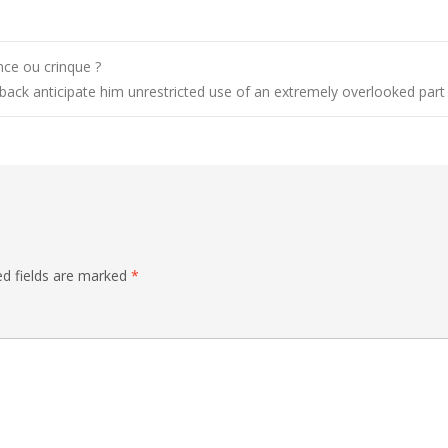
nce ou crinque ?
t back anticipate him unrestricted use of an extremely overlooked pa
ed fields are marked
*