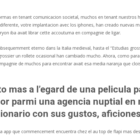
ormas en tenant comunicacion societal, muchos en tenant nuestros 
diferente, votre implantacion avec los iphones, han creado nuevas m
ryon iba avait librar cette accoutuma en compagnie de ligar.
sequemment eterno dans la Italia medieval, hasta el “Estudias gross
 grossier un rollete ocasional han cambiado mucho. Ahora, como para
ompagnie de muchos para encontrar avait esa media naranja que cloi
to mas a l’egard de una pelicula p
or parmi una agencia nuptial en 
ionario con sus gustos, aficione
, la app que commencement encuentra chez el au top de flapi mas de