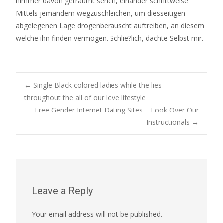
nimmer davon getraumt sehen, einander schrittweise
Mittels jemandem wegzuschleichen, um diesseitigen
abgelegenen Lage drogenberauscht auftreiben, an diesem
welche ihn finden vermogen. Schlie?lich, dachte Selbst mir.
Post
←
Single Black colored ladies while the lies
throughout the all of our love lifestyle
Free Gender Internet Dating Sites – Look Over Our
navigation
Instructionals
→
Leave a Reply
Your email address will not be published.