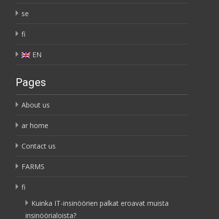
se
fi
EN
Pages
About us
ar home
Contact us
FARMS
fi
Kuinka IT-insinöörien palkat eroavat muista
insinöörialoista?