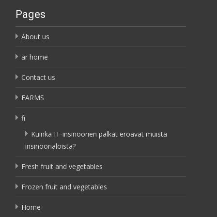
Pages
About us
ar home
Contact us
FARMS
fi
Kuinka IT-insinöörien palkat eroavat muista
insinöörialoista?
Fresh fruit and vegetables
Frozen fruit and vegetables
Home