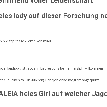
irlfriend voller Leidenschaft
eies lady auf dieser Forschung n
?? -Strip-tease -Leken von mir-!!!
uch Handjob bist : sodann bist respons bei mir herzlich willkommen!!
bst auf keinen fall diskutieren) Handjob ohne moglich! abgespritzt.
ALEIA heies Girl auf welcher Ja