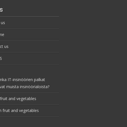
s
 us
me
ct us
S
nka IT-insinöörien palkat
vat muista insinöörialoista?
fruit and vegetables
 fruit and vegetables