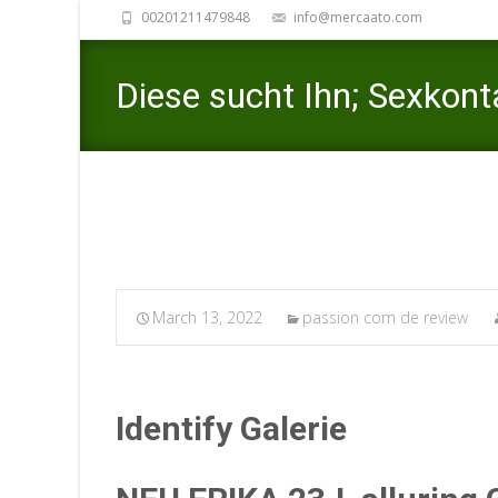
00201211479848
info@mercaato.com
Diese sucht Ihn; Sexkont
March 13, 2022
passion com de review
Identify Galerie