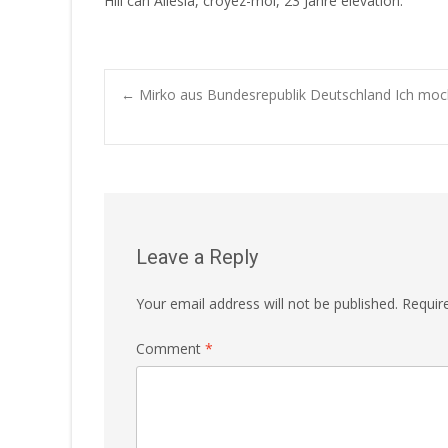
Hiii can Allesia, croyez-moi, 23 Jahre elevation.
←
Mirko aus Bundesrepublik Deutschland Ich mo
Post navigatio
Leave a Reply
Your email address will not be published.
Requir
Comment
*