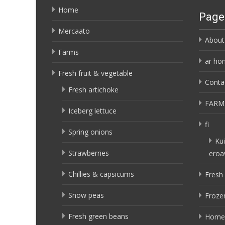
Home
Page
Mercaato
About
Farms
ar ho
Fresh fruit & vegetable
Conta
Fresh artichoke
FARM
Iceberg lettuce
fi
Spring onions
Kui
Strawberries
eroa
Chillies & capsicums
Fresh 
Snow peas
Frozen
Fresh green beans
Home