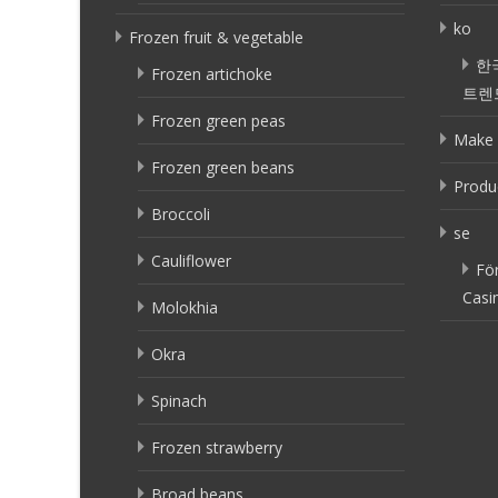
ko
Frozen fruit & vegetable
한
Frozen artichoke
트렌
Frozen green peas
Make 
Frozen green beans
Produ
Broccoli
se
Cauliflower
Fö
Casi
Molokhia
Okra
Spinach
Frozen strawberry
Broad beans