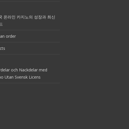
국 온라인 카지노의 성장과 최신
드
an order
cts
rdelar och Nackdelar med
no Utan Svensk Licens