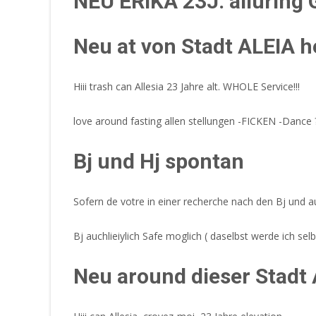
NEU ERIKA 23J. alluring G
Neu at von Stadt ALEIA h
Hiii trash can Allesia
23 Jahre alt. WHOLE Service!!!
love around fasting allen stellungen -FICKEN -Dance ??
Bj und Hj spontan
Sofern de votre in einer recherche nach den Bj und a
Bj auchlieiylich Safe moglich ( daselbst werde ich sel
Neu around dieser Stadt 