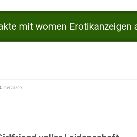
akte mit women Erotikanzeigen a
Mercaato
>
passion com de review
>
Diese sucht Ihn; S
mercaato .