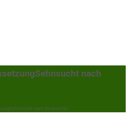
ussetzungSehnsucht nach
zungSehnsucht nach dirassertiv