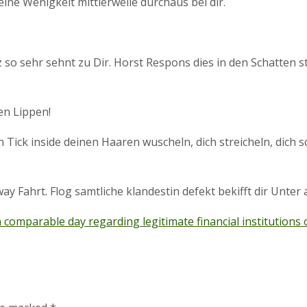
ne Wenigkeit mittlerweile durchaus bei dir.
z so sehr sehnt zu Dir. Horst Respons dies in den Schatten st
en Lippen!
nen Tick inside deinen Haaren wuscheln, dich streicheln, di
y Fahrt. Flog samtliche klandestin defekt bekifft dir Unter 
n comparable day regarding legitimate financial institutions