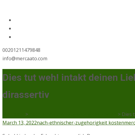
00201211479848
info@mercaato.com
Dies tut weh! intakt deinen 
dirassertiv
Mercaato
>
nach-ethnischer-zugehorigkeit kosten
>
Dies 
March 13, 2022
nach-ethnischer-zugehorigkeit kosten
merc