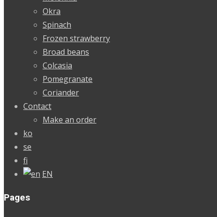
Okra
Spinach
Frozen strawberry
Broad beans
Colcasia
Pomegranate
Coriander
Contact
Make an order
ko
se
fi
EN
Pages