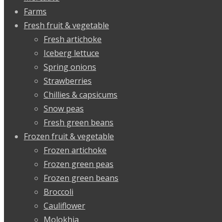
Farms
Fresh fruit & vegetable
Fresh artichoke
Iceberg lettuce
Spring onions
Strawberries
Chillies & capsicums
Snow peas
Fresh green beans
Frozen fruit & vegetable
Frozen artichoke
Frozen green peas
Frozen green beans
Broccoli
Cauliflower
Molokhia