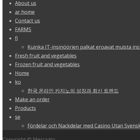
About us
ar home
Contact us
FARMS
fi
Kuinka IT-insinöörien palkat eroavat muista ins
Fresh fruit and vegetables
Frozen fruit and vegetables
Home
ko
한국 온라인 카지노의 성장과 최신 트렌드
Make an order
Products
se
Fördelar och Nackdelar med Casino Utan Svensk
Copyright © Mercaato