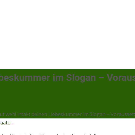
Liebeskummer im Slogan – Vora
tut weh! intakt deinen Liebeskummer im Slogan – Vorausset
aato .