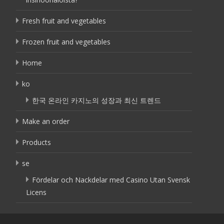
Fresh fruit and vegetables
Frozen fruit and vegetables
Home
ko
한국 온라인 카지노의 성장과 최신 트렌드
Make an order
Products
se
Fördelar och Nackdelar med Casino Utan Svensk
Licens