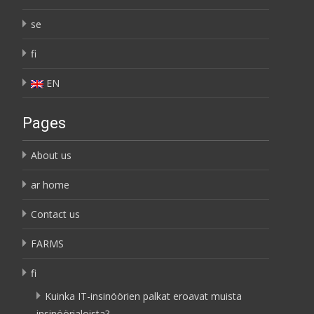
se
fi
EN
Pages
About us
ar home
Contact us
FARMS
fi
Kuinka IT-insinöörien palkat eroavat muista
insinöörialoista?