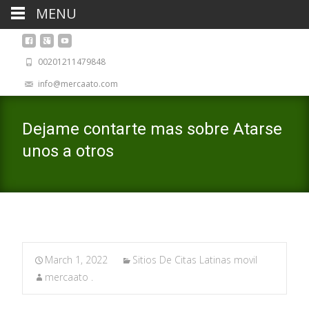
MENU
00201211479848
info@mercaato.com
Dejame contarte mas sobre Atarse
unos a otros
March 1, 2022
Sitios De Citas Latinas movil
mercaato .