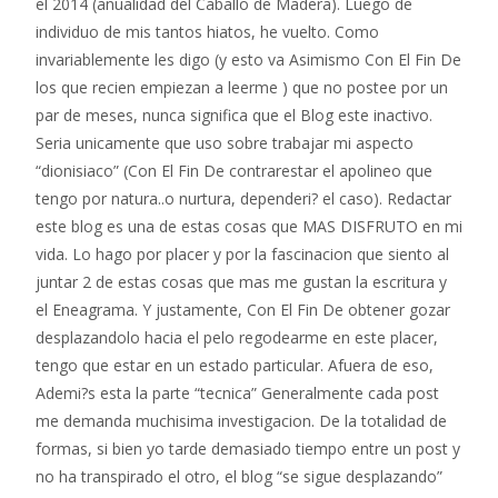
el 2014 (anualidad del Caballo de Madera). Luego de
individuo de mis tantos hiatos, he vuelto. Como
invariablemente les digo (y esto va Asimismo Con El Fin De
los que recien empiezan a leerme ) que no postee por un
par de meses, nunca significa que el Blog este inactivo.
Seri­a unicamente que uso sobre trabajar mi aspecto
“dionisiaco” (Con El Fin De contrarestar el apolineo que
tengo por natura..o nurtura, dependeri?
el caso). Redactar
este blog es una de estas cosas que MAS DISFRUTO en mi
vida. Lo hago por placer y por la fascinacion que siento al
juntar 2 de estas cosas que mas me gustan la escritura y
el Eneagrama. Y justamente, Con El Fin De obtener gozar
desplazandolo hacia el pelo regodearme en este placer,
tengo que estar en un estado particular. Afuera de eso,
Ademi?s esta la parte “tecnica” Generalmente cada post
me demanda muchisima investigacion. De la totalidad de
formas, si bien yo tarde demasiado tiempo entre un post y
no ha transpirado el otro, el blog “se sigue desplazando”