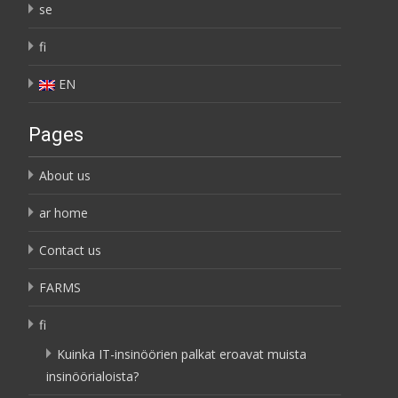
se
fi
EN
Pages
About us
ar home
Contact us
FARMS
fi
Kuinka IT-insinöörien palkat eroavat muista
insinöörialoista?