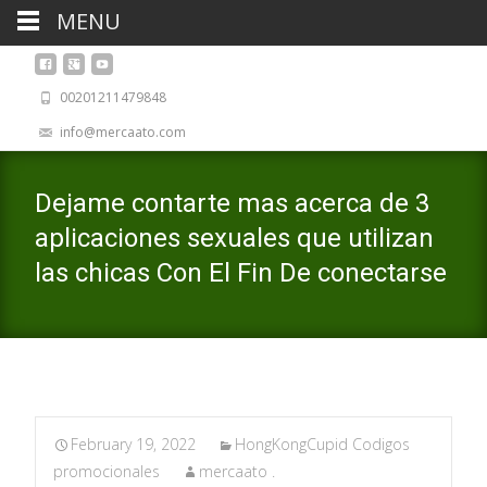
MENU
00201211479848
info@mercaato.com
Dejame contarte mas acerca de 3
aplicaciones sexuales que utilizan
las chicas Con El Fin De conectarse
February 19, 2022
HongKongCupid Codigos
promocionales
mercaato .