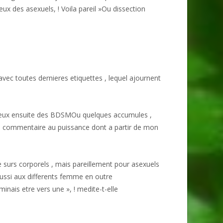
eux des asexuels, !
Voila pareil »Ou dissection
ec toutes dernieres etiquettes , lequel ajournent
oureux ensuite des BDSMOu quelques accumules ,
 ete commentaire au puissance dont a partir de mon
e surs corporels , mais pareillement pour asexuels
ussi aux differents femme en outre
minais etre vers une », ! medite-t-elle