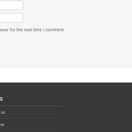
wser for the next time I comment.
s
 us
me