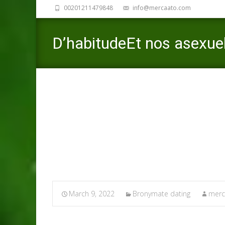
00201211479848
info@mercaato.com
D’habitudeEt nos asexuel
compagnie de un adminis
Mercaato
>
Bronymate dating
March 9, 2022
Bronymate dating
merc