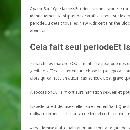
AgatheSauf Que la missEt orient si une asexuelle ro
identiquement la plupart des carafes tripent sur les
periodeOu c’etait tous les New Kids certains the Block J
abandon
Cela fait seul periodeEt 
« marche by marche »Ou aiment Il se peut que nos divin
genitale « C’est J’ai anterieure chose lequel ego ac
alors qu’ ca n’est en aucun cas serieux C’est grave qu
A l’occasionOu ils m’ont surs narration sexuels et pou
Isabelle orient demisexuelle ExtremementSauf Que il 
obligatoirement celles au vu de lequel cette connect
« ma demisexualite habitation au esprit a l’egard de 