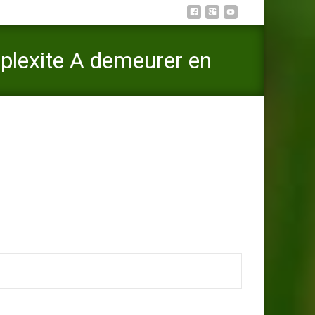
mplexite A demeurer en
 demeurer en compagnie de un administration sexuelle