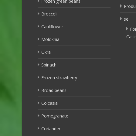
Frozen green beans
Produ
Broccoli
se
Cauliflower
Fö
Casi
Molokhia
Okra
Spinach
Frozen strawberry
Broad beans
Colcasia
Pomegranate
Coriander