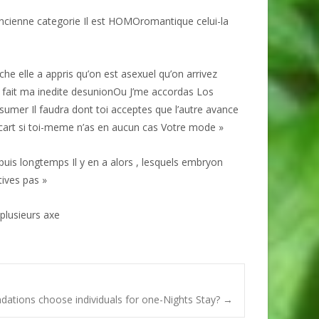
ncienne categorie Il est HOMOromantique celui-la
che elle a appris qu’on est asexuel qu’on arrivez
 fait ma inedite desunionOu J’me accordas Los
assumer Il faudra dont toi acceptes que l’autre avance
 ecart si toi-meme n’as en aucun cas Votre mode »
puis longtemps Il y en a alors , lesquels embryon
ives pas »
 plusieurs axe
ndations choose individuals for one-Nights Stay?
→