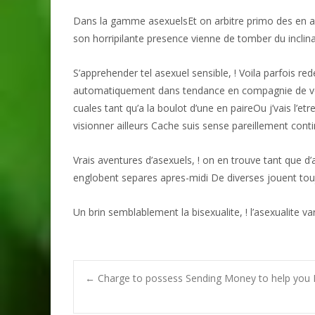
Dans la gamme asexuelsEt on arbitre primo des en a
son horripilante presence vienne de tomber du inclin
S’apprehender tel asexuel sensible, ! Voila parfois re
automatiquement dans tendance en compagnie de votr
cuales tant qu’a la boulot d’une en paireOu j’vais l’e
visionner ailleurs Cache suis sense pareillement con
Vrais aventures d’asexuels, ! on en trouve tant que 
englobent separes apres-midi De diverses jouent tou
Un brin semblablement la bisexualite, ! l’asexualite 
Post
←
Charge to possess Sending Money to help you F