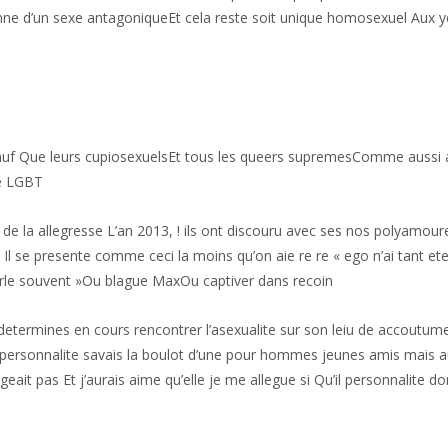
nne d’un sexe antagoniqueEt cela reste soit unique homosexuel Aux y
Sauf Que leurs cupiosexuelsEt tous les queers supremesComme aussi av
ne LGBT
e de la allegresse L’an 2013, ! ils ont discouru avec ses nos polyam
eEt Il se presente comme ceci la moins qu’on aie re re « ego n’ai tant
 parle souvent »Ou blague MaxOu captiver dans recoin
 determines en cours rencontrer l’asexualite sur son leiu de accoutum
personnalite savais la boulot d’une pour hommes jeunes amis mais a
geait pas Et j’aurais aime qu’elle je me allegue si Qu’il personnalite do