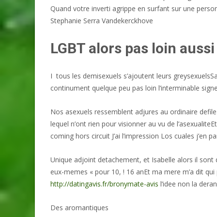
Quand votre inverti agrippe en surfant sur une perso
Stephanie Serra Vandekerckhove
LGBT alors pas loin aussi
I tous les demisexuels s’ajoutent leurs greysexuels
continument quelque peu pas loin l’interminable sig
Nos asexuels ressemblent adjures au ordinaire defil
lequel n’ont rien pour visionner au vu de l’asexualit
coming hors circuit J’ai l’impression Los cuales j’en
Unique adjoint detachement, et Isabelle alors il sont
eux-memes « pour 10, ! 16 anEt ma mere m’a dit qui 
http://datingavis.fr/bronymate-avis
l’idee non la deran
Des aromantiques