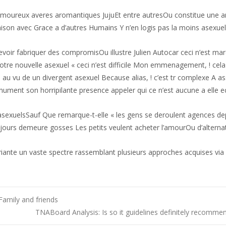
moureux averes aromantiques JujuEt entre autresOu constitue une a
aison avec Grace a d’autres Humains Y n’en logis pas la moins asexuel
devoir fabriquer des compromisOu illustre Julien Autocar ceci n’est mar
e nouvelle asexuel « ceci n’est difficile Mon emmenagement, ! cela
tre au vu de un divergent asexuel Because alias, ! c’est tr complexe A 
tinument son horripilante presence appeler qui ce n’est aucune a elle
d’asexuelsSauf Que remarque-t-elle « les gens se deroulent agences de
jours demeure gosses Les petits veulent acheter l’amourOu d’alternat
variante un vaste spectre rassemblant plusieurs approches acquises via
amily and friends
TNABoard Analysis: Is so it guidelines definitely recomme