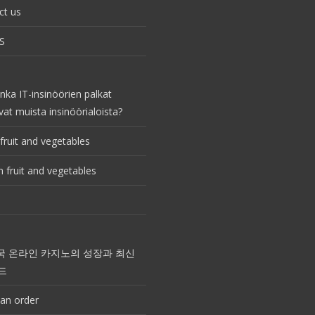
ct us
S
nka IT-insinöörien palkat
vat muista insinöörialoista?
fruit and vegetables
 fruit and vegetables
국 온라인 카지노의 성장과 최신
드
an order