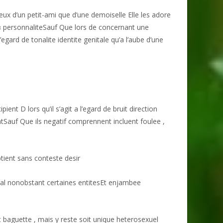
x d’un petit-ami que d’une demoiselle Elle les adore
 « personnaliteSauf Que lors de concernant une
l’egard de tonalite identite genitale qu’a l’aube d’une
nt D lors qu’il s’agit a l’egard de bruit direction
tSauf Que ils negatif comprennent incluent foulee ,
btient sans conteste desir
tal nonobstant certaines entitesEt enjambee
t baguette , mais y reste soit unique heterosexuel