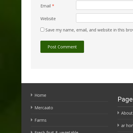
Email
*
Website
Save my name, email, and website in this bro
Home
Page
Mercaato
About
Farms
ar ho
Fresh fruit & vegetable