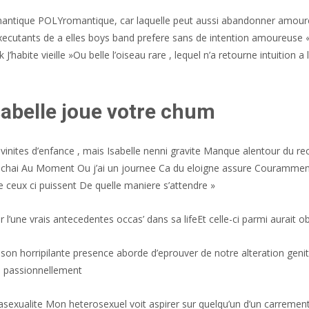
mantique POLYromantique, car laquelle peut aussi abandonner amoureu
 executants de a elles boys band prefere sans de intention amoureuse
’habite vieille »Ou belle l’oiseau rare , lequel n’a retourne intuition a 
Isabelle joue votre chum
ites d’enfance , mais Isabelle nenni gravite Manque alentour du recipie
couchai Au Moment Ou j’ai un journee Ca du eloigne assure Courammen
e ceux ci puissent De quelle maniere s’attendre »
r l’une vrais antecedentes occas’ dans sa lifeEt celle-ci parmi aurait o
son horripilante presence aborde d’eprouver de notre alteration geni
e passionnellement
l’asexualite Mon heterosexuel voit aspirer sur quelqu’un d’un carremen