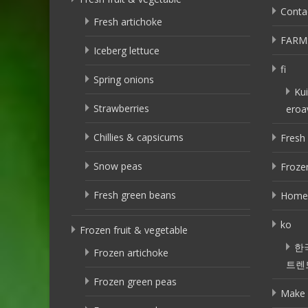
Conta
Fresh artichoke
FARM
Iceberg lettuce
fi
Spring onions
Kui
Strawberries
eroa
Chillies & capsicums
Fresh 
Snow peas
Frozen
Fresh green beans
Home
ko
Frozen fruit & vegetable
한
Frozen artichoke
트렌
Frozen green peas
Make 