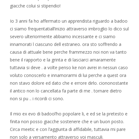
giacche colui si stipendio!
Io 3 anni fa ho affermato un apprendista riguardo a badoo
ci siamo frequentatiall’inizio attraverso imbroglio lo dico sul
severo ulteriormente abbiamo incessante e ci siamo
innamorati l ciascuno dell estraneo. ora sto soffrendo a
causa di attuale bene perche frammezzo noi non va tanto
bene il rapporto e la grinta e di lasciarci amaramente
tuttavia si deve . a volte penso ke non avrei in nessun caso
voluto conoscerlo e innamorarmi di lui perche a quest ora
non stavo dolore ed dato che e errore dirlo. ciononostante
il antico non lo cancellata fa parte di me . tornare dietro
non si pu .. i ricordi ci sono.
Il mio ex evo di badool’ho popolare li, e ed se la pretesto e
finita non posso giacche sostenere che e un buon posto.
Circa meetic e con l’aggiunta di affidabile, tuttavia mi pare
non solo a versamento attraverso voi masculi.