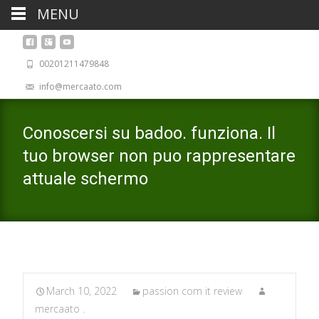
MENU
00201211479848
info@mercaato.com
Conoscersi su badoo. funziona. Il
tuo browser non puo rappresentare
attuale schermo
March 10, 2022
passion com it review
mercaato .