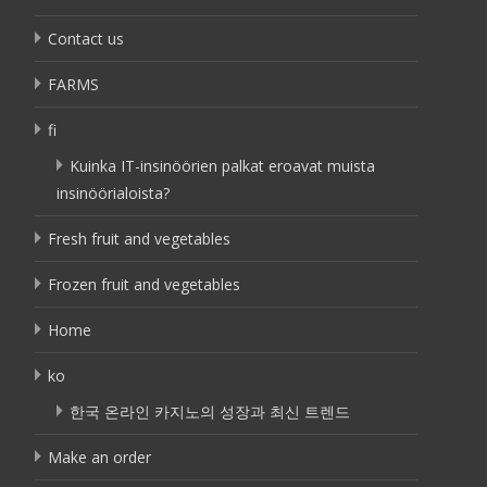
Contact us
FARMS
fi
Kuinka IT-insinöörien palkat eroavat muista
insinöörialoista?
Fresh fruit and vegetables
Frozen fruit and vegetables
Home
ko
한국 온라인 카지노의 성장과 최신 트렌드
Make an order