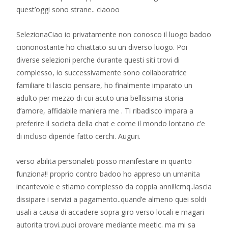
quest’oggi sono strane.. ciaooo
SelezionaCiao io privatamente non conosco il luogo badoo
ciononostante ho chiattato su un diverso luogo. Poi
diverse selezioni perche durante questi siti trovi di
complesso, io successivamente sono collaboratrice
familiare ti lascio pensare, ho finalmente imparato un
adulto per mezzo di cui acuto una bellissima storia
d’amore, affidabile maniera me . Ti ribadisco impara a
preferire il societa della chat e come il mondo lontano c’e
di incluso dipende fatto cerchi. Auguri.
verso abilita personaleti posso manifestare in quanto
funziona!! proprio contro badoo ho appreso un umanita
incantevole e stiamo complesso da coppia anni!!cmq..lascia
dissipare i servizi a pagamento..quand’e almeno quei soldi
usali a causa di accadere sopra giro verso locali e magari
autorita trovi..puoi provare mediante meetic. ma mi sa