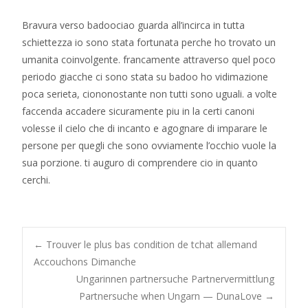
Bravura verso badoociao guarda all’incirca in tutta
schiettezza io sono stata fortunata perche ho trovato un
umanita coinvolgente. francamente attraverso quel poco
periodo giacche ci sono stata su badoo ho vidimazione
poca serieta, ciononostante non tutti sono uguali. a volte
faccenda accadere sicuramente piu in la certi canoni
volesse il cielo che di incanto e agognare di imparare le
persone per quegli che sono ovviamente l’occhio vuole la
sua porzione. ti auguro di comprendere cio in quanto
cerchi.
Post
←
Trouver le plus bas condition de tchat allemand
Accouchons Dimanche
Ungarinnen partnersuche Partnervermittlung
navigation
Partnersuche when Ungarn — DunaLove
→