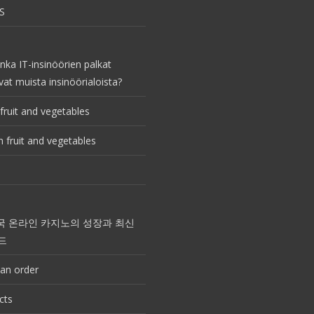
S
nka IT-insinöörien palkat
vat muista insinöörialoista?
fruit and vegetables
 fruit and vegetables
국 온라인 카지노의 성장과 최신
드
an order
cts