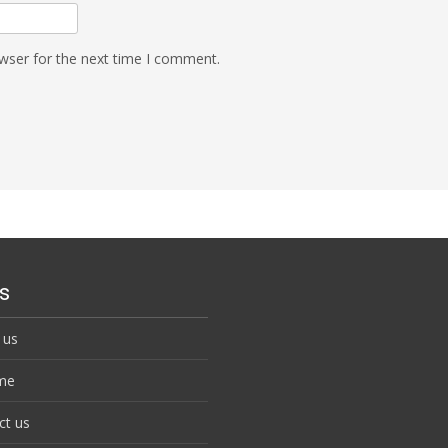
wser for the next time I comment.
s
 us
me
ct us