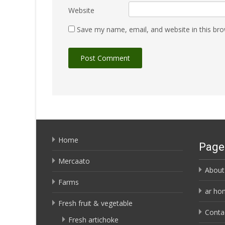
Website
Save my name, email, and website in this bro
Home
Page
Mercaato
About
Farms
ar ho
Fresh fruit & vegetable
Conta
Fresh artichoke