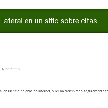
lateral en un sitio sobre citas
Mercaato
>
Datemyage web de citas
>
C
mercaato .
 en un sitio de citas en internet, y no ha transpirado seguramente te 