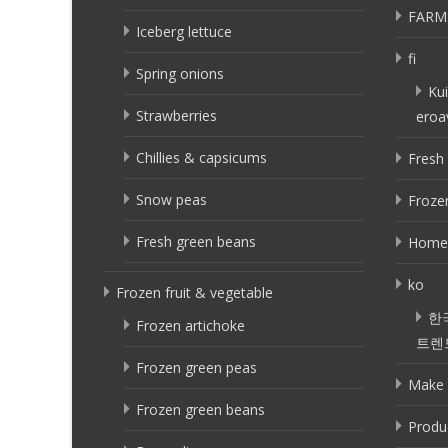
FARM
Iceberg lettuce
fi
Spring onions
Kui
Strawberries
eroa
Chillies & capsicums
Fresh 
Snow peas
Frozen
Fresh green beans
Home
ko
Frozen fruit & vegetable
한
Frozen artichoke
트렌
Frozen green peas
Make 
Frozen green beans
Produ