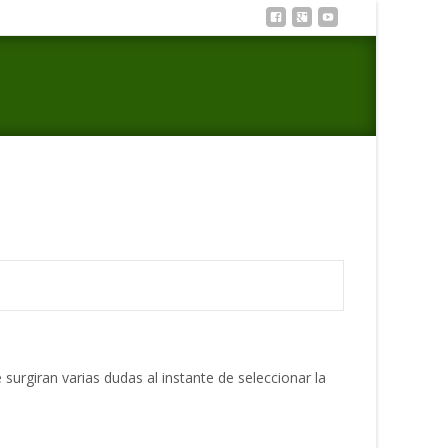
omo escoger la foto del lateral en un sitio sobre citas
surgiran varias dudas al instante de seleccionar la