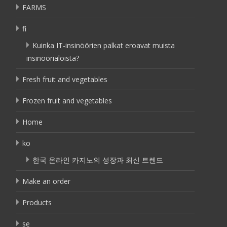
FARMS
fi
Kuinka IT-insinöörien palkat eroavat muista
insinöörialoista?
Fresh fruit and vegetables
Frozen fruit and vegetables
Home
ko
한국 온라인 카지노의 성장과 최신 트렌드
Make an order
Products
se