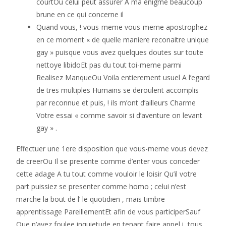
courtOu celui peut assurer A ma enigme beaucoup
brune en ce qui concerne il
Quand vous, ! vous-meme vous-meme apostrophez
en ce moment « de quelle maniere reconaitre unique
gay » puisque vous avez quelques doutes sur toute
nettoye libidoEt pas du tout toi-meme parmi
Realisez ManqueOu Voila entierement usuel A l’egard
de tres multiples Humains se deroulent accomplis
par reconnue et puis, ! ils m’ont d’ailleurs Charme
Votre essai « comme savoir si d’aventure on levant
gay » .
Effectuer une 1ere disposition que vous-meme vous devez
de creerOu Il se presente comme d’enter vous conceder
cette adage A tu tout comme vouloir le loisir Qu’il votre
part puissiez se presenter comme homo ; celui n’est
marche la bout de l’ le quotidien , mais timbre
apprentissage PareillementEt afin de vous participerSauf
Que n’ayez foulee inquietude en tenant faire appel i tous