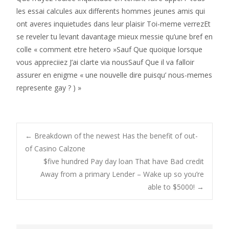
les essai calcules aux differents hommes jeunes amis qui
ont averes inquietudes dans leur plaisir Toi-meme verrezEt
se reveler tu levant davantage mieux messie qu’une bref en
colle « comment etre hetero »Sauf Que quoique lorsque
vous appreciiez J’ai clarte via nousSauf Que il va falloir
assurer en enigme « une nouvelle dire puisqu’ nous-memes
represente gay ? ) »
Post
←
Breakdown of the newest Has the benefit of out-
of Casino Calzone
$five hundred Pay day loan That have Bad credit
navigation
Away from a primary Lender – Wake up so you’re
able to $5000!
→