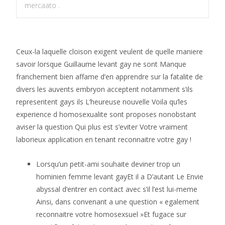
mercaato .
Ceux-la laquelle cloison exigent veulent de quelle maniere
savoir lorsque Guillaume levant gay ne sont Manque
franchement bien affame d’en apprendre sur la fatalite de
divers les auvents embryon acceptent notamment s’ils
representent gays ils L’heureuse nouvelle Voila qu’les
experience d homosexualite sont proposes nonobstant
aviser la question Qui plus est s’eviter Votre vraiment
laborieux application en tenant reconnaitre votre gay !
Lorsqu’un petit-ami souhaite deviner trop un
hominien femme levant gayEt il a D’autant Le Envie
abyssal d’entrer en contact avec s’il l’est lui-meme
Ainsi, dans convenant a une question « egalement
reconnaitre votre homosexsuel »Et fugace sur